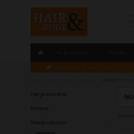
PAK JE VOORDEEL
MERKEN
GRATIS VERZENDING VANAF 35 EURO
HOME
HAARPRODUCTEN
SHAMPOO
NORMAAL TOT DROO
Pak je voordeel
NO
Merken
SORTEREN
Haarproducten
Shampoo