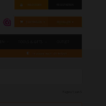
INLOGGEN
REGISTREREN
0 ARTIKELEN
BESTELLEN
EN
TOOLS & GIFTS
OUTLET
14 DAGEN RECHT OP RETOUR
Pagina 1 van 5