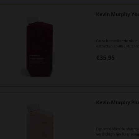
Kevin Murphy Yo
Deze herstellende sham
extracten zoals Lotus Fl
en chemische verouderi
€35,95
Kevin Murphy Pl
Een verdikkende shampoo
verdichten fijn haar wa