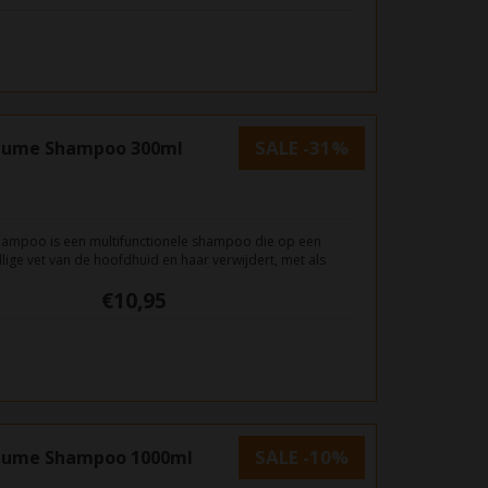
SALE -31%
olume Shampoo 300ml
hampoo is een multifunctionele shampoo die op een
lige vet van de hoofdhuid en haar verwijdert, met als
 volume
€10,95
SALE -10%
olume Shampoo 1000ml