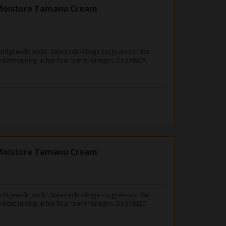
Moisture Tamanu Cream
lichtgewicht vocht. Nanotechnologie zorgt ervoor dat
diënten diep in het haar binnendringen. De L’ANZA
cht voor langdurige souplesse en glans.
Moisture Tamanu Cream
lichtgewicht vocht. Nanotechnologie zorgt ervoor dat
diënten diep in het haar binnendringen. De L’ANZA
cht voor langdurige souplesse en glans.