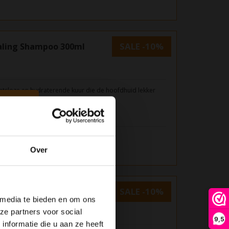
SALE -10%
ealing Shampoo 300ml
htsloze en hydraterende kuur die de hoofdhuid lekker
€17,91
Over
SALE -10%
 Shampoo 300ml
 media te bieden en om ons
ze partners voor social
9,5
nformatie die u aan ze heeft