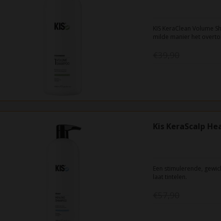
KIS KeraClean Volume S
milde manier het overtol
resultaat een langdurig
€39,90
Kis KeraScalp H
Een stimulerende, gewic
laat tintelen.
€57,90