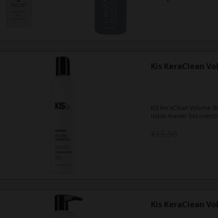
Kis KeraClean V
KIS KeraClean Volume S
milde manier het overtol
resultaat een langdurig
€15,90
Kis KeraClean V