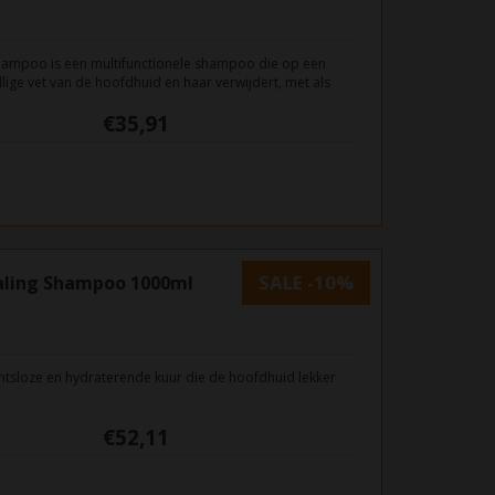
hampoo is een multifunctionele shampoo die op een
lige vet van de hoofdhuid en haar verwijdert, met als
 volume
€35,91
SALE -10%
ealing Shampoo 1000ml
htsloze en hydraterende kuur die de hoofdhuid lekker
€52,11