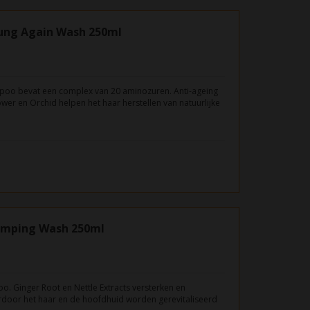
ung Again Wash 250ml
poo bevat een complex van 20 aminozuren. Anti-ageing
ower en Orchid helpen het haar herstellen van natuurlijke
ng. De shampoo geeft glans aan droog en broos haar.
umping Wash 250ml
. Ginger Root en Nettle Extracts versterken en
ardoor het haar en de hoofdhuid worden gerevitaliseerd