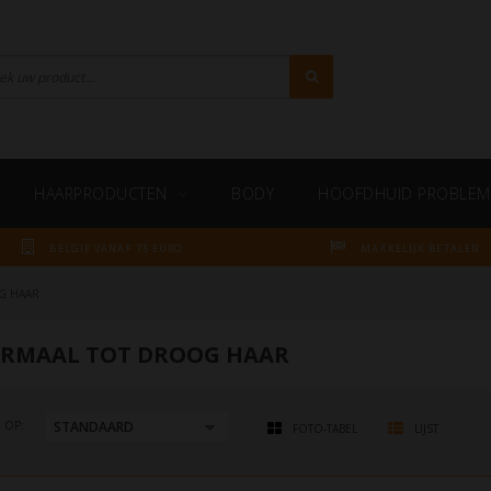
HAARPRODUCTEN
BODY
HOOFDHUID PROBLEM
BELGIE VANAF 75 EURO
MAKKELIJK BETALEN
G HAAR
RMAAL TOT DROOG HAAR
 OP:
FOTO-TABEL
LIJST