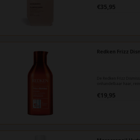
en verfrist.
€35,95
Redken Frizz Di
De Redken Frizz Dismiss
onhandelbaar haar, rein
voor dagelijks gebruik.
€19,95