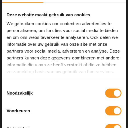
Memory Gel 750ml
Deze website maakt gebruik van cookies
De L'ANZA Healing Curls Curl Flex
Memory Gel is een sterke, flexibele,
We gebruiken cookies om content en advertenties te
ondersteunende gel. Voor
personaliseren, om functies voor social media te bieden
€74,95
langdurige krul controle.
€84,95
SALE
en om ons websiteverkeer te analyseren. Ook delen we
-12%
informatie over uw gebruik van onze site met onze
partners voor social media, adverteren en analyse. Deze
L'ANZA Healing
partners kunnen deze gegevens combineren met andere
Volume Final
informatie die u aan ze heeft verstrekt of die ze hebben
Effects 350ml
verzameld op basis van uw gebruik van hun services.
Instagram Korting
Maximaal verstevigende, lang
houdbare aerosol spray. Geeft
Toestemmingsselectie
Volg ons op
Instagram
en ontvang direct 5% korting op alles!
glans zonder gewicht of restanten.
Noodzakelijk
€23,95
Verzegelt volume en stijl de hele
Hair & Body op Instagram
dag door en biedt thermische
bescherming: tot 250°C.
Voorkeuren
L'ANZA Healing
INSTA5
Curls Butter Whip
COPY