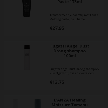
Paste 175ml
Transformeer je haarstijl met Lanza
Molding Paste, de ultieme
stylingoplossing voor een flexibele
€27,95
hold en een natuurlijke uitstraling.
Deze hoogwaardige paste is
speciaal ontwikkeld voor het
creëren van textuur en definitie.
Fugazzi Angel Dust
Droog shampoo
100ml
Fugazzi Angel Dust Droog shampoo
– Lichtgewicht, fris en vlekkeloos.
€13,75
L'ANZA Healing
Moisture Tamanu