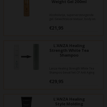
Weight Gel 200ml
Alcoholvrije, superverstevigende
gel. Gewichtsloze textuur, body en
glans met lange houdbare stijl.
€21,95
L'ANZA Healing
Strength White Tea
Shampoo
Lanza Healing Strength White Tea
Shampoo bevat het CP Anti Aging
Complex met krachtige anti-
€29,95
oxidanten om de tekenen van
ouderdom te keren en om het haar
weer kracht en een jeugdige
uitstraling te geven. Versterkt slap,
kwetsbaar haar.
L'ANZA Healing
Style Molding