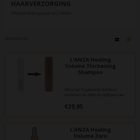
HAARVERZORGING
Officieel verkooppunt van L'ANZA.
SORTEREN OP:
L'ANZA Healing
Volume Thickening
Shampoo
Silica van organische bamboo
verbetert de dikte en stijfheid van
de haarvezel. Keratin Healing
€29,95
System herstelt beschadigingen om
ondersteuning en volume op te
bouwen.
L'ANZA Healing
Volume Zero