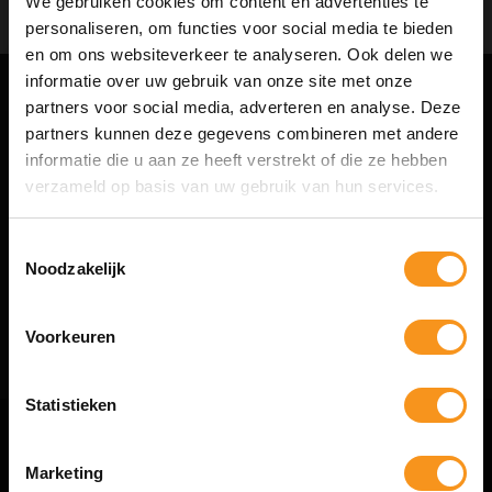
We gebruiken cookies om content en advertenties te
personaliseren, om functies voor social media te bieden
en om ons websiteverkeer te analyseren. Ook delen we
informatie over uw gebruik van onze site met onze
HAIR & BODY
partners voor social media, adverteren en analyse. Deze
partners kunnen deze gegevens combineren met andere
De complete webshop voor haar- en lichaamsverzorging.
informatie die u aan ze heeft verstrekt of die ze hebben
10% Summer Time Korting
verzameld op basis van uw gebruik van hun services.
Altijd interessante aanbiedingen en trendy producten voor hem en haar.
Geniet van de zomer met
10% Summer TIme Korting
op
NIEUWSBRIEF
alles!
Toestemmingsselectie
Noodzakelijk
SUMMER
Abonneer
Voorkeuren
COPY
Statistieken
Kortingscode is geldig tot en met zondag 9 augustus 2026.
Kortingscode is niet te combineren met andere kortingscodes.
KLANTENSERVICE
Marketing