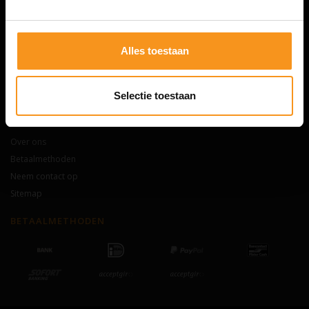
Algemene voorwaarden
Privacy Statement & Cookie beleid
Verzenden & retourneren
Alles toestaan
Klachten
FAQ (Veelgestelde vragen)
Maak kans op 25 euro shop tegoed!
Selectie toestaan
INFORMATIE
Over ons
Betaalmethoden
Neem contact op
Sitemap
BETAALMETHODEN