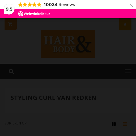
×
10034
Reviews
9,5
STYLING CURL VAN REDKEN
SORTEREN OP: