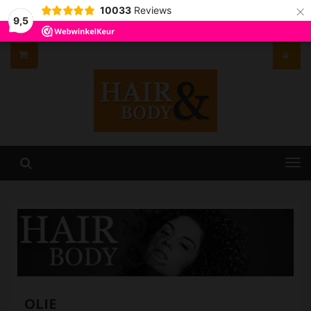
×
10033
Reviews
9,5
OLIE