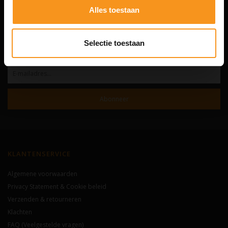
Alles toestaan
De complete webshop voor haar- en lichaamsverzorging.
Altijd interessante aanbiedingen en trendy producten voor hem en haar.
Selectie toestaan
NIEUWSBRIEF
Abonneer
KLANTENSERVICE
Algemene voorwaarden
Privacy Statement & Cookie beleid
Verzenden & retourneren
Klachten
FAQ (Veelgestelde vragen)