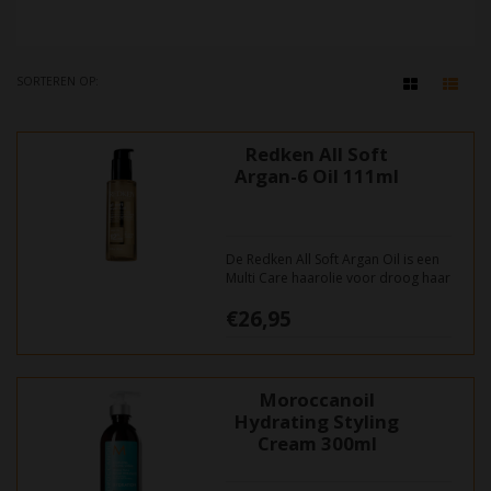
SORTEREN OP:
Redken All Soft
Argan-6 Oil 111ml
De Redken All Soft Argan Oil is een
Multi Care haarolie voor droog haar
en is verrijkt met Omega-6 voor een
€26,95
diepe hydratatie, langdurige
zachtheid en intensieve glans.
Moroccanoil
Hydrating Styling
Cream 300ml