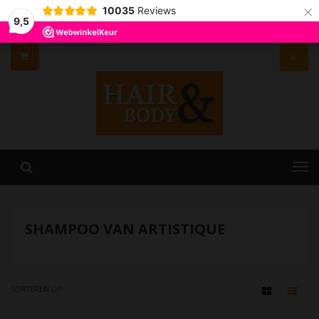
×
10035
Reviews
9,5
SHAMPOO VAN ARTISTIQUE
SORTEREN OP: