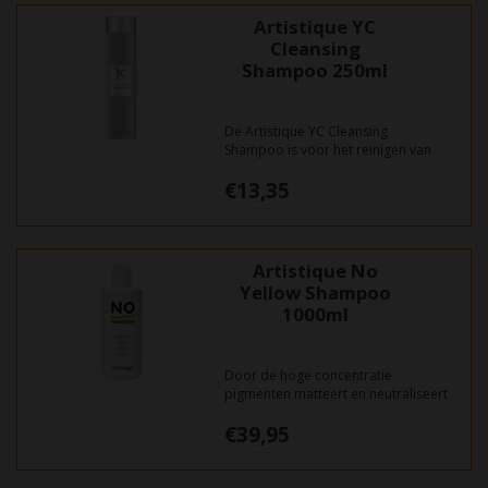
Artistique YC
Cleansing
Shampoo 250ml
De Artistique YC Cleansing
Shampoo is voor het reinigen van
haar waarin stylingproducten zijn
€13,35
verwerkt. Geeft makkelijk
doorkambaar en glanzend haar.
Artistique No
Yellow Shampoo
1000ml
Door de hoge concentratie
pigmenten matteert en neutraliseert
deze sterk geconcentreerde
€39,95
verzorgende shampoo de
ondergrondkleur en zorgt
daarnaast voor een diepe reiniging
van alle blondeerresiduen.