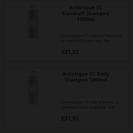
Artistique YC
Dandruff Shampoo
1000ml
De Artistique YC Dandruff Shampoo
is ontwikkeld tegen roos. Een
speciaal tensidesysteem en het
€31,55
effectieve Piroctone Olamine
verwijderen roos op milde wijze. Bij
regelmatig gebruik ontstaan geen
nieuwe schilfertjes en de hoofdhuid
blijft roosvrij.
Artistique YC Daily
Shampoo 1000ml
De Artistique YC Daily Shampoo is
ontwikkeld voor dagelijkse, zeer
milde reiniging van haar en
€31,55
hoofdhuid.