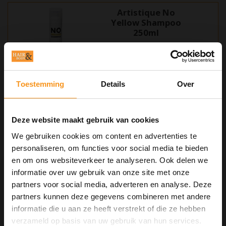
Artistique No
Yellow Shampoo
250ml
Door de hoge concentratie
pigmenten matteert en neutraliseert
deze sterk geconcentreerde
Toestemming
Details
Over
€14,75
verzorgende shampoo de
ondergrondkleur en zorgt
daarnaast voor een diepe reiniging
van alle blondeerresiduen.
Deze website maakt gebruik van cookies
Artistique MC Cool
Down Shampoo
We gebruiken cookies om content en advertenties te
250ml
personaliseren, om functies voor social media te bieden
en om ons websiteverkeer te analyseren. Ook delen we
informatie over uw gebruik van onze site met onze
De Artistique MC Cool Down
Shampoo is een Hair & Body
partners voor social media, adverteren en analyse. Deze
Shampoo geschikt voor dagelijks
partners kunnen deze gegevens combineren met andere
€13,35
gebruik. Verfrist de huid. Zorgt voor
een grondige reiniging en
informatie die u aan ze heeft verstrekt of die ze hebben
10% Summer Time Korting
hydratatie. Verhoogt de veerkracht
verzameld op basis van uw gebruik van hun services.
van het haar.