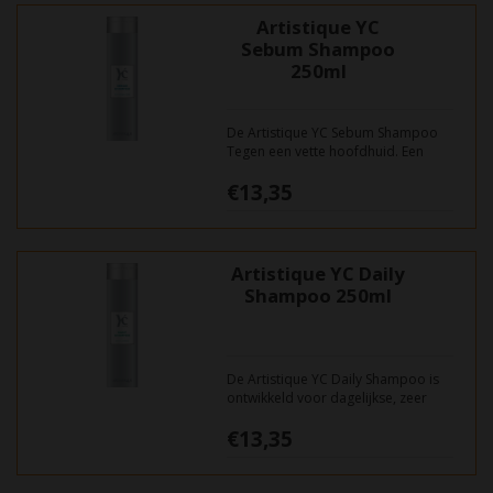
Artistique YC
Sebum Shampoo
250ml
De Artistique YC Sebum Shampoo
Tegen een vette hoofdhuid. Een
speciaal tenside-systeem zorgt
€13,35
voor een milde reiniging van haar
en hoofdhuid.
Artistique YC Daily
Shampoo 250ml
De Artistique YC Daily Shampoo is
ontwikkeld voor dagelijkse, zeer
milde reiniging van haar en
€13,35
hoofdhuid.