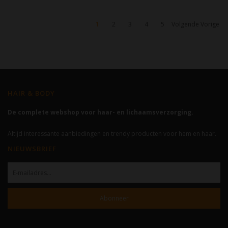
1
2
3
4
5
Volgende Vorige
HAIR & BODY
De complete webshop voor haar- en lichaamsverzorging.
Altijd interessante aanbiedingen en trendy producten voor hem en haar.
NIEUWSBRIEF
Abonneer