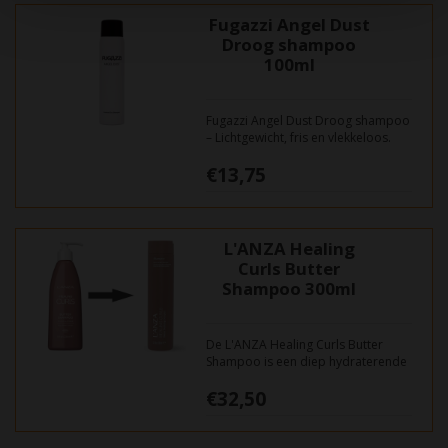
Fugazzi Angel Dust
Droog shampoo
100ml
Fugazzi Angel Dust Droog shampoo
– Lichtgewicht, fris en vlekkeloos.
€13,75
L'ANZA Healing
Curls Butter
Shampoo 300ml
De L'ANZA Healing Curls Butter
Shampoo is een diep hydraterende
krulreiniger. Deze verwijdert
€32,50
onzuiverheden zonder vocht weg te
halen.