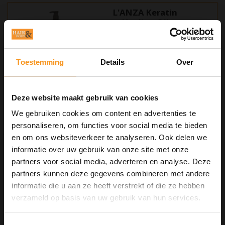
L'ANZA Keratin
Healing Oil
Shampoo 950ml
Deze luxueuze shampoo reinigt én
Toestemming
Details
Over
verzorgt het haar intensief dankzij
keratine en de Healing Oil-basis.
€118,00
Verrijkt met voedende oliën en
antioxidanten laat hij het haar zacht,
Deze website maakt gebruik van cookies
glanzend en beheersbaar achter
zonder het te verzwaren.
We gebruiken cookies om content en advertenties te
L'ANZA Healing
personaliseren, om functies voor social media te bieden
Volume Shampoo
en om ons websiteverkeer te analyseren. Ook delen we
950ml
informatie over uw gebruik van onze site met onze
partners voor social media, adverteren en analyse. Deze
Ontdek L'ANZA Healing Volume
partners kunnen deze gegevens combineren met andere
Thickening Shampoo 950ml: een
informatie die u aan ze heeft verstrekt of die ze hebben
10% Summer Time Korting
sulfaatvrije formule met Keratin
verzameld op basis van uw gebruik van hun services.
€85,50
Healing System en Bamboo Extract.
Geeft fijn, dun haar intense volume,
Geniet van de zomer met
10% Summer TIme Korting
op
body en glans. Reinigt mild,
alles!
beschermt kleur en vocht, zonder