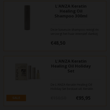
L'ANZA Keratin
Healing Oil
Shampoo 300ml
Deze luxueuze shampoo reinigt én
verzorgt het haar intensief dankzij
keratine en de Healing Oil-basis.
€48,50
Verrijkt met voedende oliën en
antioxidanten laat hij het haar zacht,
glanzend en beheersbaar achter
zonder het te verzwaren.
L'ANZA Keratin
Healing Oil Holiday
Set
De L'ANZA Keratin Healing Oil
Holiday Set bestaat uit: Keratin
Healing Oil Shampoo 300ml,
€95,95
Conditioner 250ml, en de Hair
€150,50
SALE
Treatment 100ml.
-36%