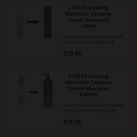
L'ANZA Healing
Moisture Tamanu
Cream Shampoo
300ml
Healing Moisture biedt lichtgewicht
vocht. Nanotechnologie zorgt
ervoor dat deze hydraterende
€29,95
ingrediënten diep in het haar
binnendringen. De L’ANZA Healing
verzegelt het vocht voor langdurige
souplesse en glans.
L'ANZA Healing
Moisture Tamanu
Cream Shampoo
1000ml
Healing Moisture biedt lichtgewicht
vocht. Nanotechnologie zorgt
ervoor dat deze hydraterende
€78,95
ingrediënten diep in het haar
binnendringen. De L’ANZA Healing
verzegelt het vocht voor langdurige
souplesse en glans.