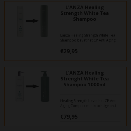
L'ANZA Healing
Strength White Tea
Shampoo
Lanza Healing Strength White Tea
Shampoo bevat het CP Anti Aging
Complex met krachtige anti-
€29,95
oxidanten om de tekenen van
ouderdom te keren en om het haar
weer kracht en een jeugdige
uitstraling te geven. Versterkt slap,
kwetsbaar haar.
L'ANZA Healing
Strenght White Tea
Shampoo 1000ml
Healing Strength bevat het CP Anti
Aging Complex met krachtige anti-
oxi- danten om de tekenen van
€79,95
ouderdom te keren en om het haar
weer kracht en een jeugdige
uitstraling te geven. Versterkt slap,
kwetsbaar haar.