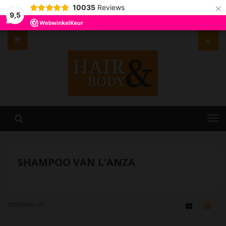
×
10035
Reviews
9,5
SHAMPOO VAN L'ANZA
SORTEREN OP: