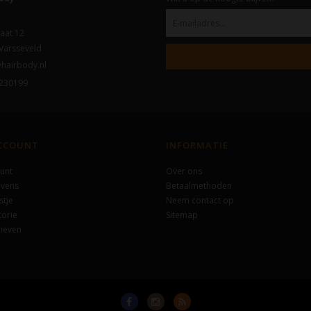
aat 12
Varsseveld
hairbody.nl
230199
ACCOUNT
INFORMATIE
unt
Over ons
evens
Betaalmethoden
stje
Neem contact op
torie
Sitemap
ieven