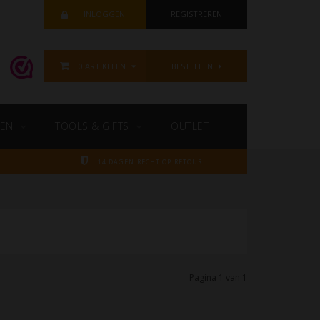
INLOGGEN
REGISTREREN
0 ARTIKELEN
BESTELLEN
EN
TOOLS & GIFTS
OUTLET
14 DAGEN RECHT OP RETOUR
Pagina 1 van 1