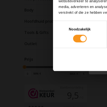
websiteverkeer te analyseren
media, adverteren en analys
Body
verstrekt of die ze hebben v
Hoofdhuid problemen
Toestemmingsselectie
Noodzakelijk
Tools & Gifts
Outlet
Prijs
MIN: €
0
MAX: €
5