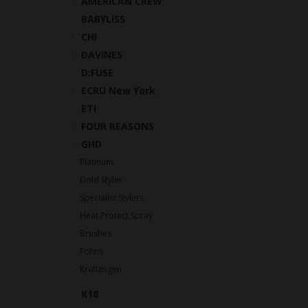
AMERICAN CREW
BABYLISS
CHI
DAVINES
D:FUSE
ECRU New York
ETI
FOUR REASONS
GHD
Platinum
Gold Styler
Specialist Stylers
Heat Protect Spray
Brushes
Föhns
Krultangen
K18