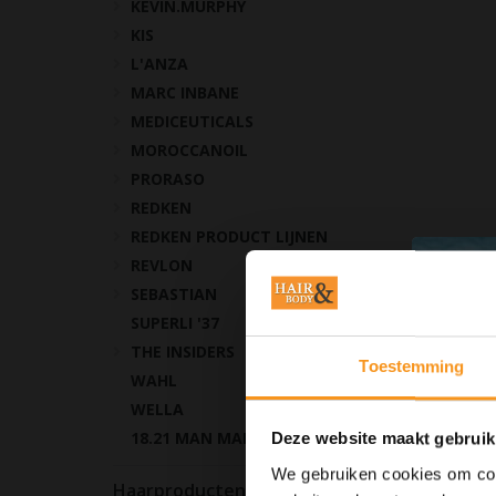
KEVIN.MURPHY
KIS
L'ANZA
MARC INBANE
MEDICEUTICALS
MOROCCANOIL
PRORASO
REDKEN
REDKEN PRODUCT LIJNEN
REVLON
SEBASTIAN
SUPERLI '37
THE INSIDERS
Toestemming
WAHL
WELLA
18.21 MAN MADE
Deze website maakt gebruik
We gebruiken cookies om cont
Haarproducten