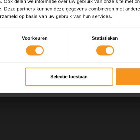
. Ook delen we informatie over uw gebruik van onze site met on
e. Deze partners kunnen deze gegevens combineren met andere i
10% Summer Time Korting
erzameld op basis van uw gebruik van hun services.
Geniet van de zomer met
10% Summer TIme Korting
op alles!
Voorkeuren
Statistieken
SUMMER
COPY
Kortingscode is geldig tot en met zondag 9 augustus 2026.
Selectie toestaan
Kortingscode is niet te combineren met andere kortingscodes.