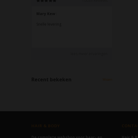
Recent bekeken
Wissen
HAIR & BODY
CONTA
De complete webshop voor haar- en
Hair & 