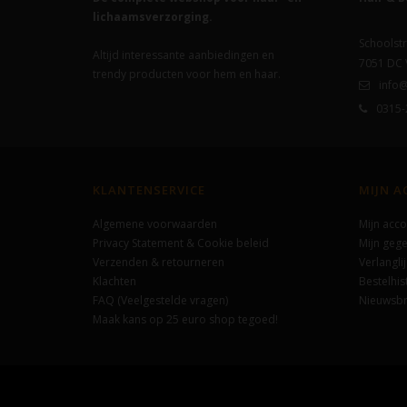
lichaamsverzorging.
Schoolstr
Altijd interessante aanbiedingen en
7051 DC
trendy producten voor hem en haar.
info@
0315-
KLANTENSERVICE
MIJN 
Algemene voorwaarden
Mijn acco
Privacy Statement & Cookie beleid
Mijn geg
Verzenden & retourneren
Verlanglij
Klachten
Bestelhis
FAQ (Veelgestelde vragen)
Nieuwsbr
Maak kans op 25 euro shop tegoed!