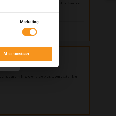
rmee je op elk moment van de dag of nacht het haar een
Marketing
Alles toestaan
y Rider 100gr
er is een anti-frizz crème die pluis tegen gaat en krul