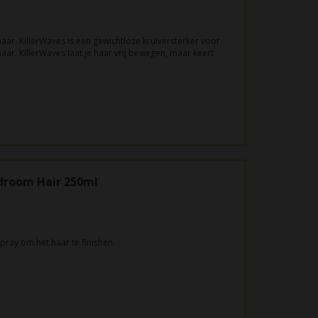
haar. KillerWaves is een gewichtloze krulversterker voor
haar. KillerWaves laat je haar vrij bewegen, maar keert
kelijke vorm.
droom Hair 250ml
spray om het haar te finishen.