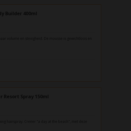
y Builder 400ml
aar volume en stevigheid. De mousse is gewichtloos en
r Resort Spray 150ml
ishing hairspray. Creëer "a day at the beach", met deze