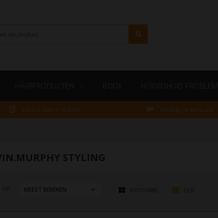
HAARPRODUCTEN
BODY
HOOFDHUID PROBLEM
BELGIE VANAF 75 EURO
MAKKELIJK BETALEN
VIN.MURPHY STYLING
 OP:
FOTO-TABEL
LIJST