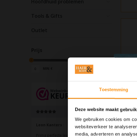
Hoofdhuid problemen
Tools & Gifts
Outlet
Prijs
MIN: €
0
MAX: €
45
Toestemming
Deze website maakt gebruik
We gebruiken cookies om cont
websiteverkeer te analyseren
media, adverteren en analys