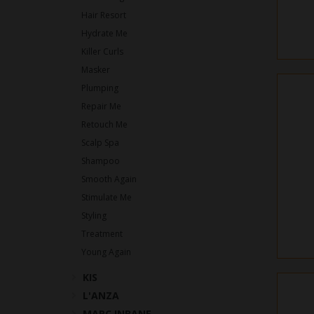
Hair Resort
Hydrate Me
Killer Curls
Masker
Plumping
Repair Me
Retouch Me
Scalp Spa
Shampoo
Smooth Again
Stimulate Me
Styling
Treatment
Young Again
KIS
L'ANZA
MARC INBANE