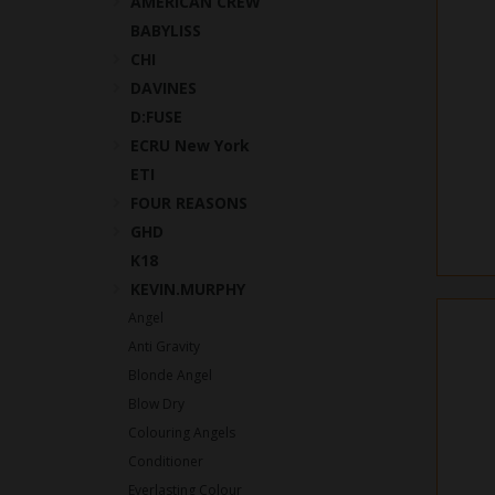
AMERICAN CREW
BABYLISS
CHI
DAVINES
D:FUSE
ECRU New York
ETI
FOUR REASONS
GHD
K18
KEVIN.MURPHY
Angel
Anti Gravity
Blonde Angel
Blow Dry
Colouring Angels
Conditioner
Everlasting Colour