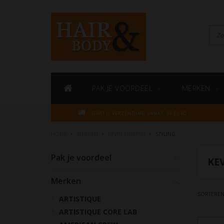
PAK JE VOORDEEL
MERKEN
GRATIS VERZENDING VANAF 35 EURO
HOME
MERKEN
KEVIN.MURPHY
STYLING
Pak je voordeel
KE
Merken
SORTEREN
ARTISTIQUE
ARTISTIQUE CORE LAB