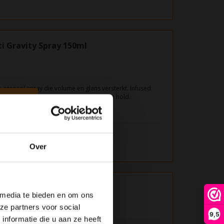
i Gravity Spray 150ml
n-aerosol spray die volume en glans versterkt. Infused
r Hydrosol die zorgt voor meer body en hold.
Over
o Over 250ml
 media te bieden en om ons
ze partners voor social
9,5
nformatie die u aan ze heeft