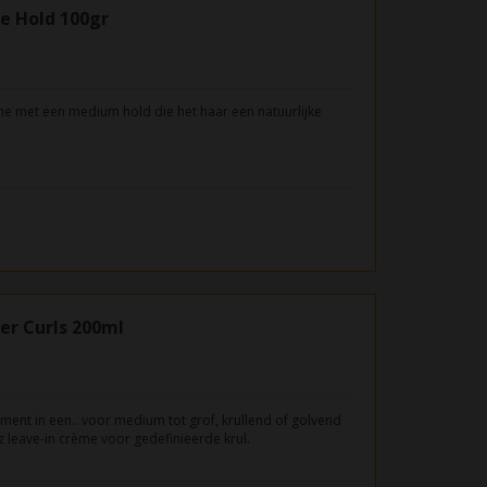
e Hold 100gr
ème met een medium hold die het haar een natuurlijke
er Curls 200ml
atment in een.. voor medium tot grof, krullend of golvend
zz leave-in crème voor gedefinieerde krul.