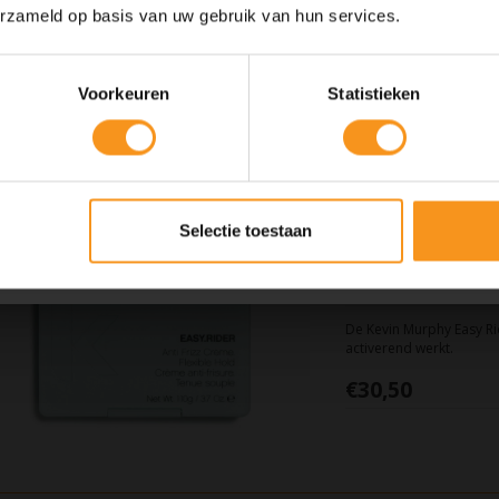
10% Summer Time Korting
Een finishing spray waa
erzameld op basis van uw gebruik van hun services.
DOO.OVER kunt geven.
Geniet van de zomer met
10% Summer TIme Korting
op alles!
€31,50
Voorkeuren
Statistieken
SUMMER
COPY
Kortingscode is geldig tot en met zondag 9 augustus 2026.
Selectie toestaan
Kevin Murphy Eas
Kortingscode is niet te combineren met andere kortingscodes.
De Kevin Murphy Easy Rid
activerend werkt.
€30,50