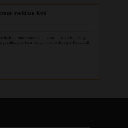
drate-me Rinse 40ml
en hydraterende conditioner voor normaal tot droog
s geschikt voor haar dat van nature droog is. Het voedt
eten haarpunten.