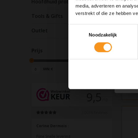
Hoofdhuid problemen
media, adverteren en analys
verstrekt of die ze hebben v
Tools & Gifts
Toestemmingsselectie
Outlet
Noodzakelijk
Prijs
MIN: €
0
MAX: €
90