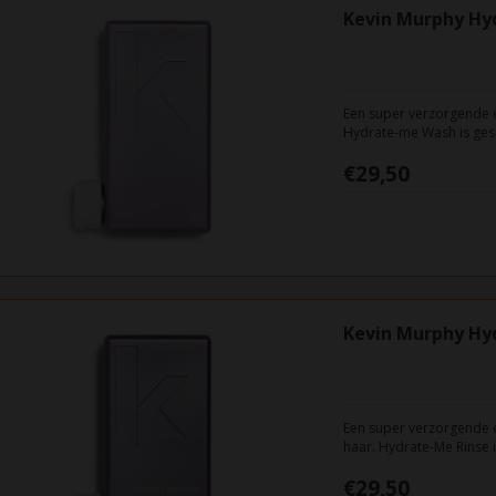
Kevin Murphy Hy
Een super verzorgende 
Hydrate-me Wash is gesch
antioxidanten die het h
€29,50
mooie gezonde glans ge
Kevin Murphy Hy
Een super verzorgende 
haar. Hydrate-Me Rinse i
het haar en sealt gespl
€29,50