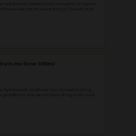
en hydraterende shampoo voor normaal tot droog haar.
ikt voor haar dat van nature droog is. De wash zit vol
aar beschermen tegen verdere uitdroging en het een
ven.
drate-me Rinse 1000ml
en hydraterende conditioner voor normaal tot droog
s geschikt voor haar dat van nature droog is. Het voedt
eten haarpunten.