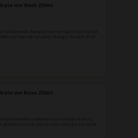
drate-me Wash 250ml
en hydraterende shampoo voor normaal tot droog haar.
ikt voor haar dat van nature droog is. De wash zit vol
aar beschermen tegen verdere uitdroging en het een
ven.
drate-me Rinse 250ml
en hydraterende conditioner voor normaal tot droog
s geschikt voor haar dat van nature droog is. Het voedt
eten haarpunten.