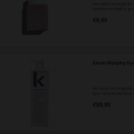
Een super verzorgende 
Hydrate-me Wash is gesch
antioxidanten die het h
€6,95
mooie gezonde glans ge
Kevin Murphy Hy
Een super verzorgende 
haar. Hydrate-Me Rinse i
het haar en sealt gespl
€89,95