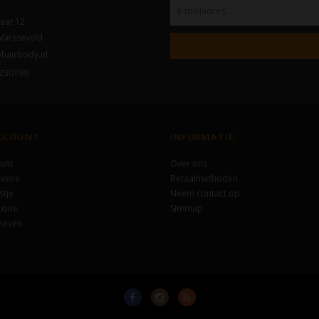
aat 12
Varsseveld
hairbody.nl
230199
ACCOUNT
INFORMATIE
unt
Over ons
evens
Betaalmethoden
stje
Neem contact op
torie
Sitemap
ieven