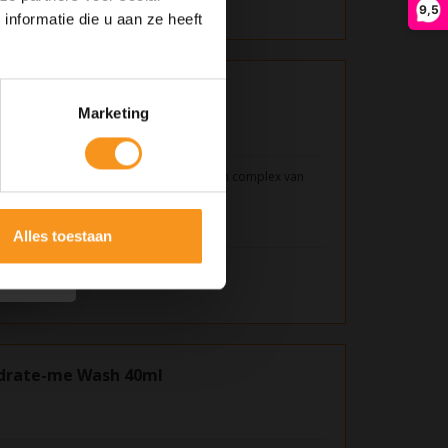
9,5
nformatie die u aan ze heeft
 Tangled 40ml
Marketing
led is een Leave-in conditioner met een complex van
 Extract.
Alles toestaan
drate-me Wash 40ml