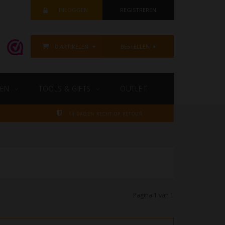
INLOGGEN
REGISTREREN
0 ARTIKELEN
BESTELLEN
EN
TOOLS & GIFTS
OUTLET
14 DAGEN RECHT OP RETOUR
Pagina 1 van 1