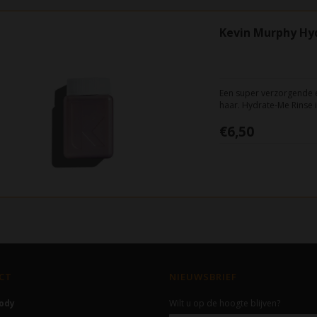
Kevin Murphy Hy
Een super verzorgende 
haar. Hydrate-Me Rinse i
het haar en sealt gespl
€6,50
CT
NIEUWSBRIEF
Body
Wilt u op de hoogte blijven?