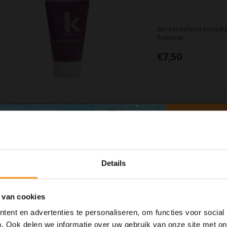
Een herstellend en hydr
Primrose.
€7,50
Kevin Murphy Un
Details
De Kevin Murphy Un Tang
voedend Australian Fruit
 van cookies
€30,50
ent en advertenties te personaliseren, om functies voor social
. Ook delen we informatie over uw gebruik van onze site met on