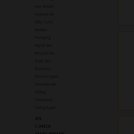
Hair Resort
Hydrate Me
Killer Curls
Masker
Plumping
Repair Me
Retouch Me
Scalp Spa
Shampoo
Smooth Again
Stimulate Me
Styling
Treatment
Young Again
KIS
L'ANZA
MARC INBANE