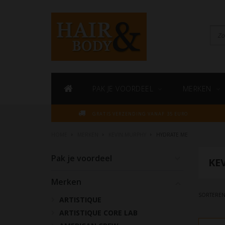
PAK JE VOORDEEL
MERKEN
GRATIS VERZENDING VANAF 35 EURO
HOME
MERKEN
KEVIN.MURPHY
HYDRATE ME
Pak je voordeel
KE
Merken
SORTEREN
ARTISTIQUE
ARTISTIQUE CORE LAB