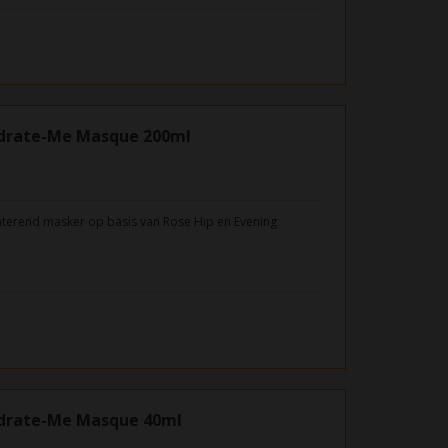
drate-Me Masque 200ml
aterend masker op basis van Rose Hip en Evening
drate-Me Masque 40ml