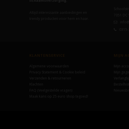
lichaamsverzorging.
Schoolstr
Altijd interessante aanbiedingen en
7051 DC
trendy producten voor hem en haar.
info@
0315-
KLANTENSERVICE
MIJN 
Algemene voorwaarden
Mijn acco
Privacy Statement & Cookie beleid
Mijn geg
Verzenden & retourneren
Verlanglij
Klachten
Bestelhis
FAQ (Veelgestelde vragen)
Nieuwsbr
Maak kans op 25 euro shop tegoed!