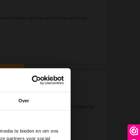
aterend masker op basis van Rose Hip en Evening
 Tangled 150ml
Over
led is een Leave-in conditioner met een complex van
 Extract.
 media te bieden en om ons
ze partners voor social