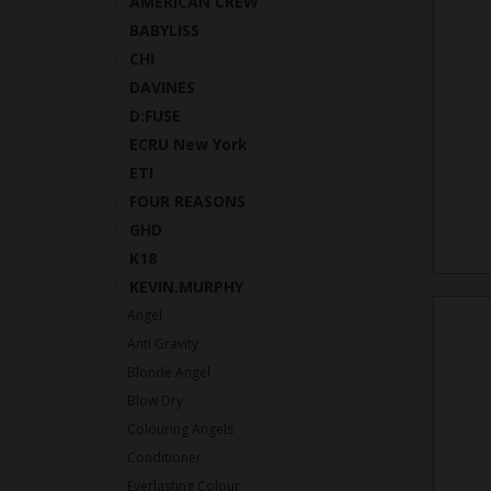
AMERICAN CREW
BABYLISS
CHI
DAVINES
D:FUSE
ECRU New York
ETI
FOUR REASONS
GHD
K18
KEVIN.MURPHY
Angel
Anti Gravity
Blonde Angel
Blow Dry
Colouring Angels
Conditioner
Everlasting Colour