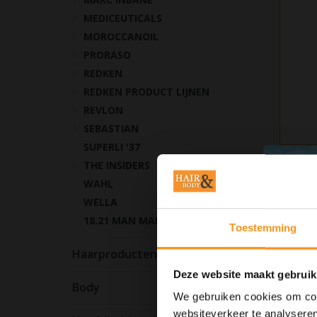
MEDICEUTICALS
MOROCCANOIL
PRORASO
REDKEN
REDKEN PRODUCT LIJNEN
REVLON
SEBASTIAN
SUPERLI '37
THE INSIDERS
WAHL
WELLA
18.21 MAN MADE
Toestemming
Haarproducten
Deze website maakt gebruik
Body
We gebruiken cookies om cont
websiteverkeer te analyseren