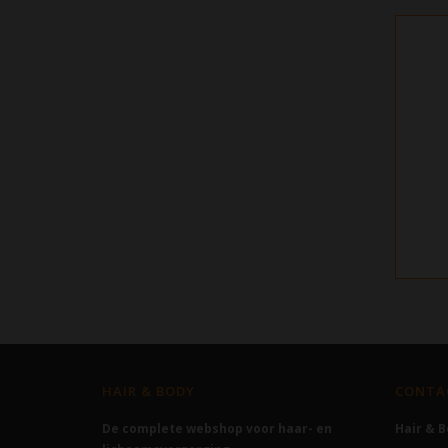
HAIR & BODY
CONTA
De complete webshop voor haar- en
Hair & 