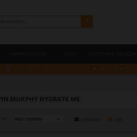
HAARPRODUCTEN
BODY
HOOFDHUID PROBLEM
BELGIE VANAF 75 EURO
MAKKELIJK BETALEN
VIN.MURPHY HYDRATE ME
 OP:
FOTO-TABEL
LIJST