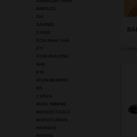
AMERICAN CREW
BABYLISS
CHI
DAVINES
BA
D:FUSE
ECRU New York
ETI
SORTEREN
FOUR REASONS
GHD
K18
KEVIN.MURPHY
KIS
L'ANZA
MARC INBANE
MEDICEUTICALS
MOROCCANOIL
PRORASO
REDKEN