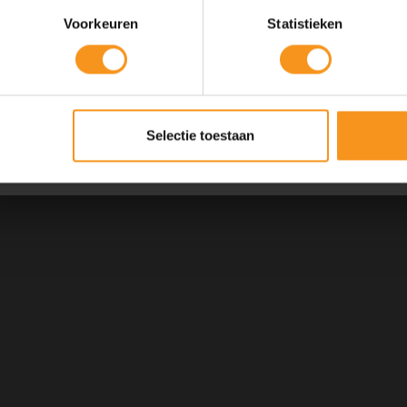
Voorkeuren
Statistieken
SUMMER
COPY
Kortingscode is geldig tot en met zondag 9 augustus 2026.
Selectie toestaan
Kortingscode is niet te combineren met andere kortingscodes.