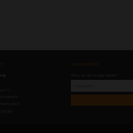
CT
NIEUWSBRIEF
Body
Wilt u op de hoogte blijven?
aat 12
Varsseveld
hairbody.nl
230199