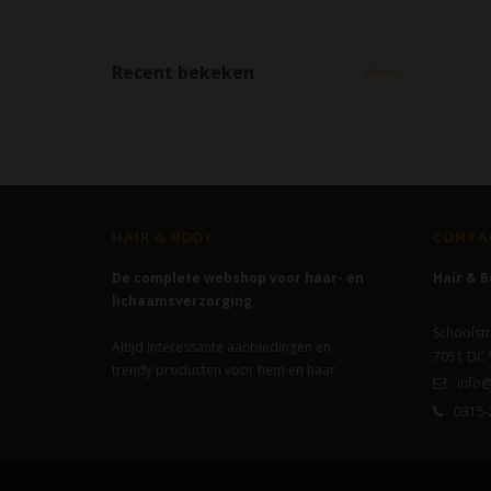
Recent bekeken
Wissen
HAIR & BODY
CONTA
De complete webshop voor haar- en
Hair & 
lichaamsverzorging.
Schoolstr
Altijd interessante aanbiedingen en
7051 DC
trendy producten voor hem en haar.
info@
0315-