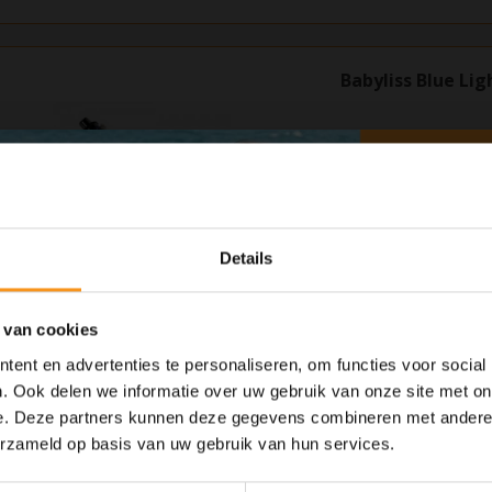
Babyliss Blue Li
Kies uit twee snelheden
een vermogen van 700 Wa
€41,95
Details
 van cookies
ent en advertenties te personaliseren, om functies voor social
 dat de eerste elektronische krultang al in 1961 door BaByliss uitgevonden 
llen. Met ons brede assortiment krultangen kun je verschillende type krull
. Ook delen we informatie over uw gebruik van onze site met on
ne
e. Deze partners kunnen deze gegevens combineren met andere i
10% Summer Time Korting
 van 19mm of 25mm. Wil jij liever grove krullen of beachy waves? Dan is 
erzameld op basis van uw gebruik van hun services.
Geniet van de zomer met
10% Summer TIme Korting
op alles!