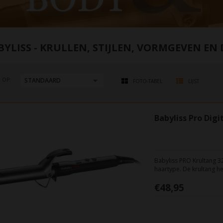
BYLISS - KRULLEN, STIJLEN, VORMGEVEN EN
 OP:
FOTO-TABEL
LIJST
Babyliss Pro Dig
Babyliss PRO Krultang 3
haartype. De krultang he
van 32 mm waarmee eenv
€48,95