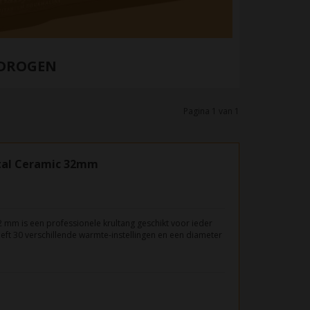
 DROGEN
Pagina 1 van 1
ital Ceramic 32mm
2 mm is een professionele krultang geschikt voor ieder
eft 30 verschillende warmte-instellingen en een diameter
oudig grove krullen gecreëerd kunnen worden.