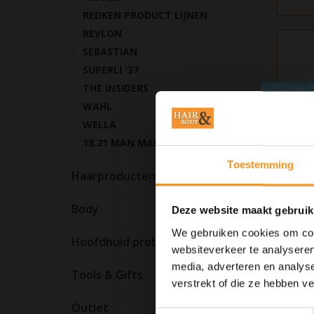
REDKEN PRODUCT LIJNEN
REVLON
SEBASTIAN
SUPERLI '37
THE INSIDERS
WAHL
WELLA
18.21 MAN MADE
Toestemming
Haarproducten
Body
Deze website maakt gebruik
We gebruiken cookies om cont
Wist jij
Hoofdhuid problemen
voor kru
websiteverkeer te analyseren
een dun
media, adverteren en analys
krultang
Tools & Gifts
verstrekt of die ze hebben v
voor jou.
Outlet