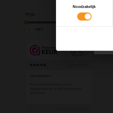
Toestemmingsselectie
Noodzakelijk
Prijs
MIN: €
0
MAX: €
50