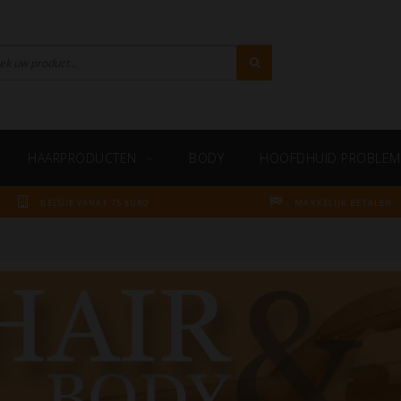
HAARPRODUCTEN
BODY
HOOFDHUID PROBLEM
BELGIE VANAF 75 EURO
MAKKELIJK BETALEN