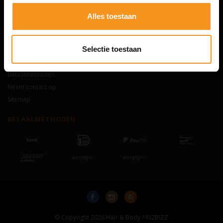
FAQ (Veelgestelde vragen)
Alles toestaan
Maak kans op 25 euro shop tegoed!
INFORMATIE
Selectie toestaan
Over ons
Betaalmethoden
Neem contact op
Sitemap
BETAALMETHODEN
© Copyright 2026 Hair & Body / IN2BIZZ