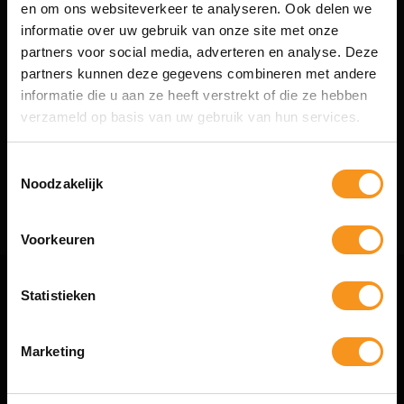
en om ons websiteverkeer te analyseren. Ook delen we
HAIR & BODY
informatie over uw gebruik van onze site met onze
De complete webshop voor haar- en lichaamsverzorging.
partners voor social media, adverteren en analyse. Deze
partners kunnen deze gegevens combineren met andere
Altijd interessante aanbiedingen en trendy producten voor hem en haar.
informatie die u aan ze heeft verstrekt of die ze hebben
10% Summer Time Korting
NIEUWSBRIEF
verzameld op basis van uw gebruik van hun services.
Geniet van de zomer met
10% Summer TIme Korting
op
alles!
Toestemmingsselectie
Noodzakelijk
Abonneer
SUMMER
Voorkeuren
COPY
Statistieken
KLANTENSERVICE
Kortingscode is geldig tot en met zondag 9 augustus 2026.
Kortingscode is niet te combineren met andere kortingscodes.
Algemene voorwaarden
Marketing
Privacy Statement & Cookie beleid
Verzenden & retourneren
Klachten