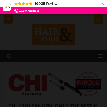
×
10035
Reviews
9,5
CHI KRULTANGEN, ONLY THE BEST IS