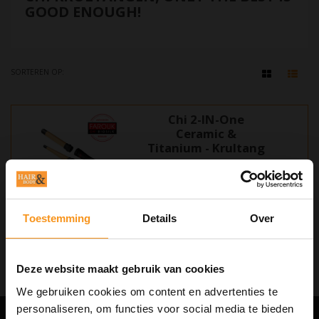
GOOD ENOUGH!
SORTEREN OP:
Chi 2-IN-One
Ceramic &
Titanium - Krultang
Chi 2 - One Ceramic & Titanium
Krultang. Creëer verschillende
soorten krullen en slagen met
Toestemming
Details
Over
€107,95
verwisselbare opzetstukken in 1
tool!
Deze website maakt gebruik van cookies
We gebruiken cookies om content en advertenties te
personaliseren, om functies voor social media te bieden