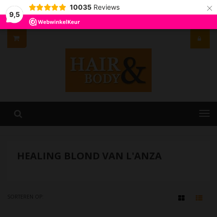
×
10035
Reviews
9,5
HEALING BLOND VAN L'ANZA
SORTEREN OP: