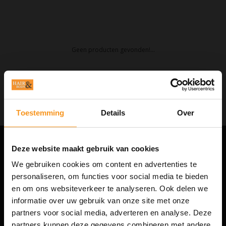
Geen producten gevonden!...
Toestemming
Details
Over
Deze website maakt gebruik van cookies
HAIR & BODY
We gebruiken cookies om content en advertenties te
De complete webshop voor haar- en lichaamsverzorging.
personaliseren, om functies voor social media te bieden
en om ons websiteverkeer te analyseren. Ook delen we
Altijd interessante aanbiedingen en trendy producten voor hem en haar.
informatie over uw gebruik van onze site met onze
NIEUWSBRIEF
partners voor social media, adverteren en analyse. Deze
partners kunnen deze gegevens combineren met andere