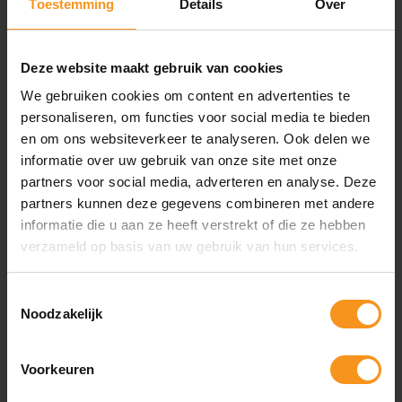
Toestemming
Details
Over
ECZEEM
Deze website maakt gebruik van cookies
We gebruiken cookies om content en advertenties te
personaliseren, om functies voor social media te bieden
en om ons websiteverkeer te analyseren. Ook delen we
informatie over uw gebruik van onze site met onze
partners voor social media, adverteren en analyse. Deze
partners kunnen deze gegevens combineren met andere
informatie die u aan ze heeft verstrekt of die ze hebben
OVERMATIGE TALGAFSCHEIDING
verzameld op basis van uw gebruik van hun services.
Instagram Korting
Toestemmingsselectie
Volg ons op
Instagram
en ontvang direct 5% korting op alles!
Noodzakelijk
Hair & Body op Instagram
Voorkeuren
INSTA5