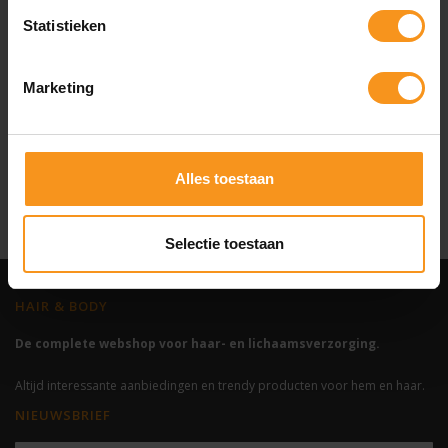
PSORIASIS
COPY
Statistieken
Marketing
Alles toestaan
VETTE HOOFDHUID
Selectie toestaan
HAIR & BODY
De complete webshop voor haar- en lichaamsverzorging.
Altijd interessante aanbiedingen en trendy producten voor hem en haar.
NIEUWSBRIEF