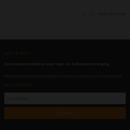
1
2
3
Volgende Vorige
HAIR & BODY
De complete webshop voor haar- en lichaamsverzorging.
Altijd interessante aanbiedingen en trendy producten voor hem en haar.
NIEUWSBRIEF
Abonneer