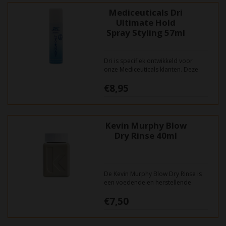
Mediceuticals Dri
Ultimate Hold
Spray Styling 57ml
Dri is specifiek ontwikkeld voor
onze Mediceuticals klanten. Deze
spray geeft volume voor een
€8,95
ultieme stevigheid en een duurzame
''power-hold''.Geschikt voor elk
haartype, geeft UV bescherming,
bevat natuurlijke botanische
extracten voor een perf...
Kevin Murphy Blow
Dry Rinse 40ml
De Kevin Murphy Blow Dry Rinse is
een voedende en herstellende
conditioner die beschermt tegen
€7,50
kleurverlies en
omgevingsinvloeden.