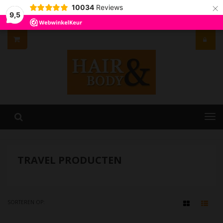
×
10034
Reviews
9,5
TRAVEL PRODUCTEN
SORTEREN OP: