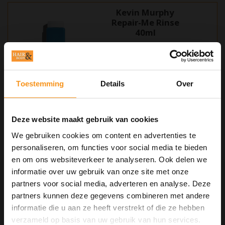
Kevin Murphy
Repair-Me Rinse
40ml
Dit is een herstellende en
reconstruerende conditioner. Het
bevat extracten van Shea Butter en
Toestemming
Details
Over
€7,50
Aloe Vera. Deze zijn
vochtinbrengende. Beschermd
tegen schade.
Deze website maakt gebruik van cookies
Kevin Murphy
Young Again Wash
We gebruiken cookies om content en advertenties te
40ml
personaliseren, om functies voor social media te bieden
en om ons websiteverkeer te analyseren. Ook delen we
informatie over uw gebruik van onze site met onze
Deze herstellende shampoo bevat
een complex van 20 aminozuren.
partners voor social media, adverteren en analyse. Deze
Anti-ageing extracten zoals Lotus
partners kunnen deze gegevens combineren met andere
€7,50
Flower en Orchid helpen het haar
herstellen van natuurlijke en
informatie die u aan ze heeft verstrekt of die ze hebben
10% Summer Time Korting
chemische veroudering. De
verzameld op basis van uw gebruik van hun services.
shampoo geeft glans aan droog en