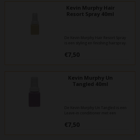
Kevin Murphy Hair
Resort Spray 40ml
De Kevin Murphy Hair Resort Spray
is een styling en finishing hairspray.
Creëer "a day at the beach", met
€7,50
deze geurende volume spray.
Kevin Murphy Un
Tangled 40ml
De Kevin Murphy Un Tangled is een
Leave-in conditioner met een
complex van voedend Australian
€7,50
Fruit Extract.