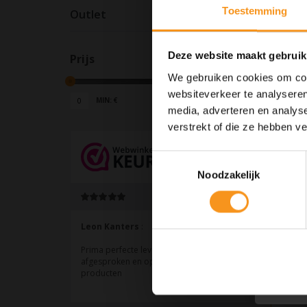
Toestemming
Outlet
Deze website maakt gebruik
Prijs
We gebruiken cookies om cont
websiteverkeer te analyseren
MIN: €
0
MAX: €
40
media, adverteren en analys
verstrekt of die ze hebben v
Toestemmingsselectie
Noodzakelijk