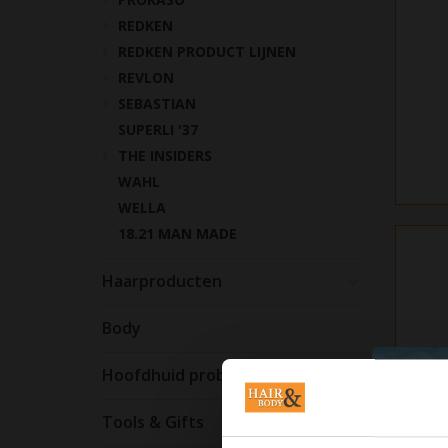
REDKEN
REDKEN PRODUCT LIJNEN
REVLON
SEBASTIAN
SUPERLI '37
THE INSIDERS
WAHL
WELLA
18.21 MAN MADE
Haarproducten
Body
Hoofdhuid problemen
Tools & Gifts