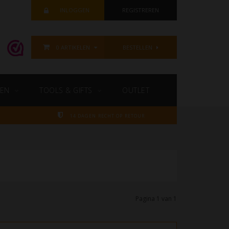
INLOGGEN
REGISTREREN
0 ARTIKELEN
BESTELLEN
EN
TOOLS & GIFTS
OUTLET
14 DAGEN RECHT OP RETOUR
Pagina 1 van 1