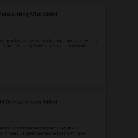
oisturizing Mist 200ml
ssing en hydratatie voor elk haartype met Lanza Healing
chte, maar krachtige leave-in spray die vocht vastlegt,
een gezonde, stralende glans geeft.
il Defrizz Cream 140ml
efrizz Cream is een verzorgende leave-in die
elimineert. Het geeft thermische bescherming en