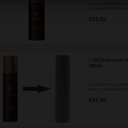
De Lanza Smooth Down Sp
glanzende Föhn look. Het
€32,50
L'ANZA Keratin H
185ml
De L'ANZA Keratin Heali
volle en volumineuze fö
gezonde body en veerkr
€32,50