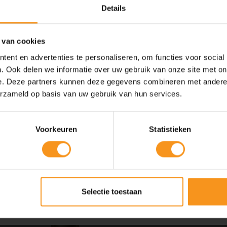
Details
 van cookies
L'ANZA Healing S
ent en advertenties te personaliseren, om functies voor social
. Ook delen we informatie over uw gebruik van onze site met on
e. Deze partners kunnen deze gegevens combineren met andere i
10% Summer Time Korting
Spray & Play!
erzameld op basis van uw gebruik van hun services.
Air Paste: De eerste styl
Geniet van de zomer met
10% Summer TIme Korting
op alles!
€29,00
Voorkeuren
Statistieken
SUMMER
COPY
Kortingscode is geldig tot en met zondag 9 augustus 2026.
L'ANZA Keratin 
Selectie toestaan
Kortingscode is niet te combineren met andere kortingscodes.
Spray 100ml