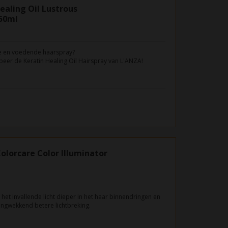
ealing Oil Lustrous
350ml
de en voedende haarspray?
eer de Keratin Healing Oil Hairspray van L'ANZA!
olorcare Color Illuminator
 het invallende licht dieper in het haar binnendringen en
ngwekkend betere lichtbreking.