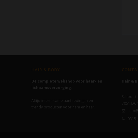
HAIR & BODY
CONTA
De complete webshop voor haar- en
Hair & 
lichaamsverzorging.
Schoolstr
Altijd interessante aanbiedingen en
7051 DC
trendy producten voor hem en haar.
info@
0315-