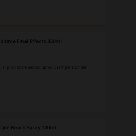
olume Final Effects 350ml
 lang houdbare aerosol spray. Geeft glans zonder
l de hele dag door en biedt thermische bescherming: tot
tyle Beach Spray 100ml