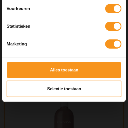
SUMMER
Voorkeuren
COPY
Statistieken
Kortingscode is geldig tot en met zondag 9 augustus 2026.
Kortingscode is niet te combineren met andere kortingscodes.
L'ANZA HEALING CURLS CURL WHIRL
DEFINING CRÈME 125ML
Marketing
€31,00
Alles toestaan
BEKIJKEN
Selectie toestaan