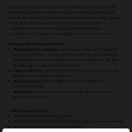
Dit product vormt en definieert natuurlijke golven en textuur,
terwijl het pluizen bestrijdt en zorgt voor een gezonde glans.
Net als alle Healing Curls-producten maakt Butter Whip Styling
Foam gebruik van de kracht van plantaardige eiwitten,
veganistische boters en wild geoogste plantaardige
ingrediënten om gezonde, prachtige krullen te bevorderen.
Belangrijkste ingrediënten:
Vegan Butter Complex
: een briljante mix van lichtgewicht
botanische boters met essentiële lipiden en verzachtende
ingrediënten om op natuurlijke wijze te hydrateren, de glans
te verhogen en pluis te minimaliseren.
Capuacuboter:
verbetert de veerkracht en elasticiteit van
krullen en vermindert haarbreuk.
Moringaboter:
biedt ongelooflijke hydratatie voor
stralende krullen.
Mangobote:
vermindert pluizen en geeft het haar een
verbluffende glans.
Gebruiksaanwijzing:
Goed schudden voor het gebruik.
Houd de bus ondersteboven en spray het schuim in de hand.
Verdeel het door droog of vochtig haar.
Style zoals gewenst.