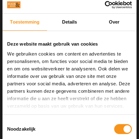
Föhnen met een diffuser of laten drogen aan de lucht.
Toestemming
Details
Over
Aan verlanglijst toevoegen
Deze website maakt gebruik van cookies
Neem contact op over dit product
We gebruiken cookies om content en advertenties te
Toevoegen aan vergelijking
personaliseren, om functies voor social media te bieden
Afdrukken
en om ons websiteverkeer te analyseren. Ook delen we
informatie over uw gebruik van onze site met onze
GERELATEERDE PRODUCTEN
partners voor social media, adverteren en analyse. Deze
partners kunnen deze gegevens combineren met andere
informatie die u aan ze heeft verstrekt of die ze hebben
10% Summer Time Korting
verzameld op basis van uw gebruik van hun services.
Geniet van de zomer met
10% Summer TIme Korting
op
alles!
Toestemmingsselectie
Noodzakelijk