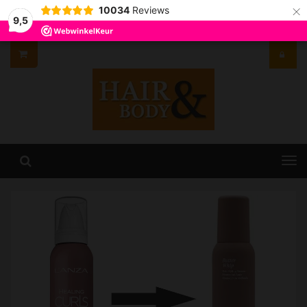
×
10034
Reviews
9,5