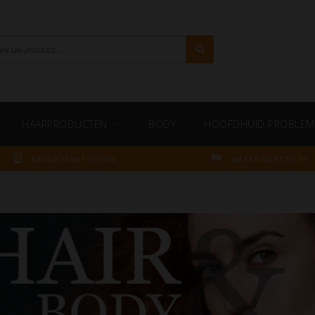
HAARPRODUCTEN
BODY
HOOFDHUID PROBLEM
BELGIE VANAF 75 EURO
MAKKELIJK BETALEN