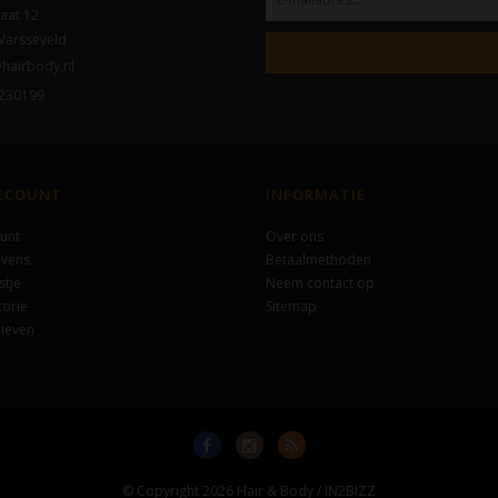
aat 12
Varsseveld
hairbody.nl
230199
ACCOUNT
INFORMATIE
unt
Over ons
evens
Betaalmethoden
stje
Neem contact op
torie
Sitemap
ieven
© Copyright 2026 Hair & Body / IN2BIZZ