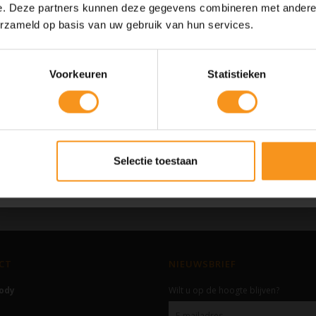
e. Deze partners kunnen deze gegevens combineren met andere i
10% Summer Time Korting
erzameld op basis van uw gebruik van hun services.
Geniet van de zomer met
10% Summer TIme Korting
op alles!
Voorkeuren
Statistieken
SUMMER
COPY
Kortingscode is geldig tot en met zondag 9 augustus 2026.
Selectie toestaan
Kortingscode is niet te combineren met andere kortingscodes.
CT
NIEUWSBRIEF
Body
Wilt u op de hoogte blijven?