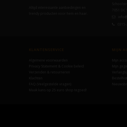
Schoolstr
Altijd interessante aanbiedingen en
7051 DC
trendy producten voor hem en haar.
info@
0315-
KLANTENSERVICE
MIJN 
Algemene voorwaarden
Mijn acco
Privacy Statement & Cookie beleid
Mijn geg
Verzenden & retourneren
Verlanglij
Klachten
Bestelhis
FAQ (Veelgestelde vragen)
Nieuwsbr
Maak kans op 25 euro shop tegoed!