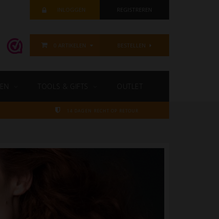
INLOGGEN
REGISTREREN
0 ARTIKELEN
BESTELLEN
EN
TOOLS & GIFTS
OUTLET
14 DAGEN RECHT OP RETOUR