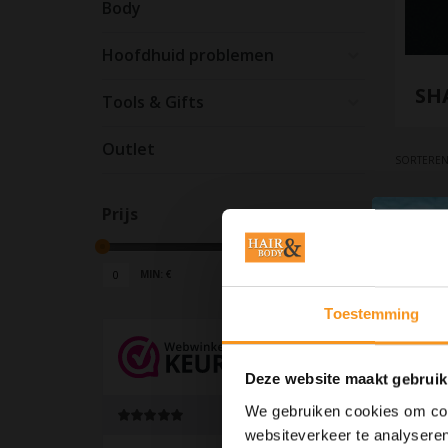
Body
Hoofdhuid problemen
SH
Tools & Gifts
Outlet
SORTEREN
Prijs
MIN: €
0
MAX: €
5
Toestemming
Deze website maakt gebruik
We gebruiken cookies om cont
websiteverkeer te analyseren