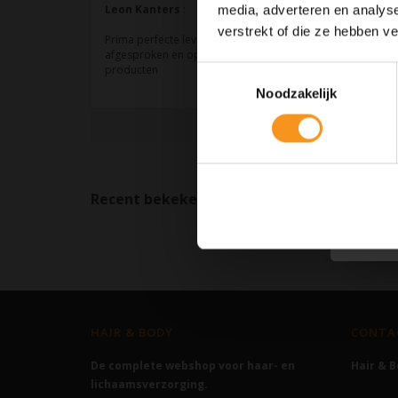
media, adverteren en analys
verstrekt of die ze hebben v
Toestemmingsselectie
Noodzakelijk
Recent bekeken
Wissen
HAIR & BODY
CONTA
De complete webshop voor haar- en
Hair & 
lichaamsverzorging.