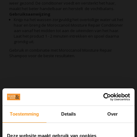
weer gezond. De conditioner voedt en versterkt het haar,
maakt het beter handelbaar en herstelt de vochtbalans.
Gebruiksaanwijzing
Knijp na het wassen zorgvuldig het overtollige water uit het
haar en breng de Moroccanoil Moisture Repair Conditioner
aan vanaf het midden tot aan de uiteinden van het haar.
Laat het product 1 - 2 minuten intrekken en spoel daarna
grondig uit.
Gebruik in combinatie met Moroccanoil Moisture Repair
Shampoo voor de beste resultaten.
Aan verlanglijst toevoegen
Neem contact op over dit product
Toevoegen aan vergelijking
Afdrukken
Toestemming
Details
Over
GERELATEERDE PRODUCTEN
Deze website maakt gebruik van cookies