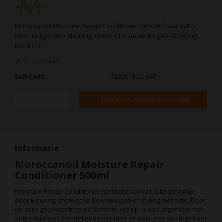
Moroccanoil Moisture Repair Conditioner herstelt haar dat is
beschadigd door kleuring, chemische bewerkingen of styling
met hitte.
Op voorraad
EAN Code:
7290011521646
TOEVOEGEN AAN WINKELWAGEN
Informatie
Moroccanoil Moisture Repair
Conditioner 500ml
Moisture Repair Conditioner herstelt haar dat is beschadigd
door kleuring, chemische bewerkingen of styling met hitte. Door
de zeer geconcentreerde formule, die rijk is aan arganolie met
anti-oxidanten, herstellende keratine en vetzuren wordt je haar