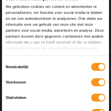
We gebruiken cookies om content en advertenties te
personaliseren, om functies voor social media te bieden
en om ons websiteverkeer te analyseren. Ook delen we
informatie over uw gebruik van onze site met onze
partners voor social media, adverteren en analyse. Deze
partners kunnen deze gegevens combineren met andere
informatie die u aan ze heeft verstrekt of die ze hebben
10% Summer Time Korting
verzameld op basis van uw gebruik van hun services.
Geniet van de zomer met
10% Summer TIme Korting
op
alles!
Toestemmingsselectie
Noodzakelijk
MOROCCANOIL INTENSE CURL CREAM
300ML
SUMMER
Voorkeuren
COPY
€39,50
Statistieken
Kortingscode is geldig tot en met zondag 9 augustus 2026.
Kortingscode is niet te combineren met andere kortingscodes.
BEKIJKEN