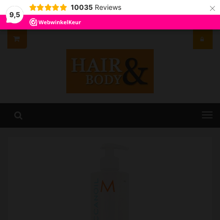
×
10035
Reviews
9,5