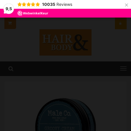
×
10035
Reviews
9,5