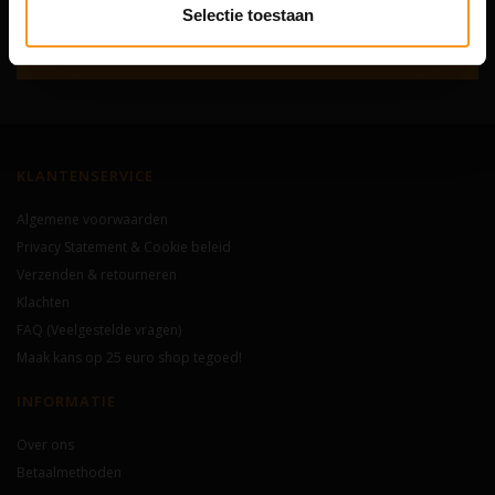
Selectie toestaan
Abonneer
KLANTENSERVICE
Algemene voorwaarden
Privacy Statement & Cookie beleid
Verzenden & retourneren
Klachten
FAQ (Veelgestelde vragen)
Maak kans op 25 euro shop tegoed!
INFORMATIE
Over ons
Betaalmethoden