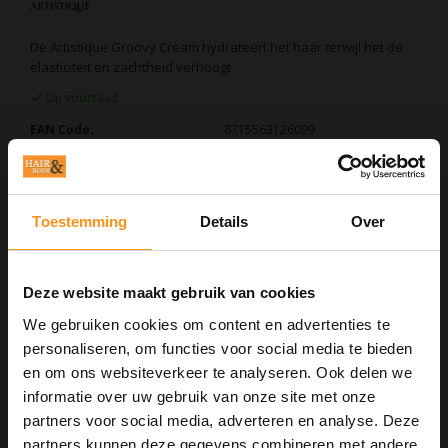
De Artistique Groovy Cream hydrateert het haar terwijl het de
elasticiteit en zachtheid verhoogt.
Op voorraad
EAN Code:
8715563126099
TOEVOEGEN AAN WINKELWAGEN
Toestemming
Details
Over
Informatie
Deze website maakt gebruik van cookies
Artistique Male Co. for men only
Groovy Cream 100ml
We gebruiken cookies om content en advertenties te
personaliseren, om functies voor social media te bieden
De Artistique Groovy Cream hydrateert het haar terwijl het de
en om ons websiteverkeer te analyseren. Ook delen we
elasticiteit en zachtheid verhoogt. Het geeft een lage glans met
informatie over uw gebruik van onze site met onze
medium hold.
Gebruiksaanwijzing:
partners voor social media, adverteren en analyse. Deze
Verdeel een royale hoeveelheid Crème gelijkmatig door het
partners kunnen deze gegevens combineren met andere