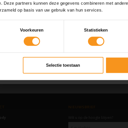
e. Deze partners kunnen deze gegevens combineren met andere i
10% Summer Time Korting
erzameld op basis van uw gebruik van hun services.
Geniet van de zomer met
10% Summer TIme Korting
op alles!
Voorkeuren
Statistieken
SUMMER
COPY
Kortingscode is geldig tot en met zondag 9 augustus 2026.
Selectie toestaan
Kortingscode is niet te combineren met andere kortingscodes.
CT
NIEUWSBRIEF
Body
Wilt u op de hoogte blijven?