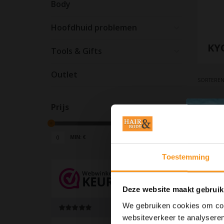
Body
Hoofdhuid problemen
KY
Tools & Gifts
Outlet
SORTEREN
Prijs
MIN: €
0
MAX: €
200
Toestemming
Deze website maakt gebruik
We gebruiken cookies om cont
websiteverkeer te analyseren