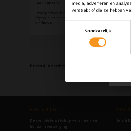
media, adverteren en analys
verstrekt of die ze hebben v
Toestemmingsselectie
Noodzakelijk
Recent bekeken
Wissen
HAIR & BODY
CONTA
De complete webshop voor haar- en
Hair & 
lichaamsverzorging.