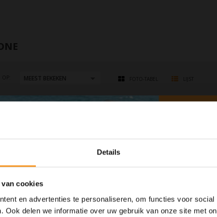
ONE
 OP:
FOTO-TABEL
LIJST
KYONE Glamjet Br
Details
De Kyone GlamJet föhn d
gebruiksgemak.
€189,95
 van cookies
ent en advertenties te personaliseren, om functies voor social
. Ook delen we informatie over uw gebruik van onze site met on