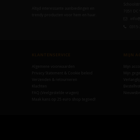
Schoolstr
Altijd interessante aanbiedingen en
7051 DC
trendy producten voor hem en haar.
info@
0315-
KLANTENSERVICE
MIJN 
Algemene voorwaarden
Mijn acco
Privacy Statement & Cookie beleid
Mijn geg
Verzenden & retourneren
Verlanglij
Klachten
Bestelhis
FAQ (Veelgestelde vragen)
Nieuwsbr
Maak kans op 25 euro shop tegoed!