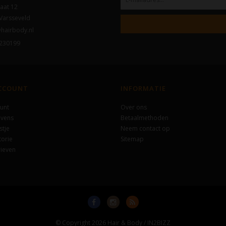
aat 12
Varsseveld
hairbody.nl
230199
ACCOUNT
INFORMATIE
unt
Over ons
evens
Betaalmethoden
stje
Neem contact op
torie
Sitemap
ieven
© Copyright 2026 Hair & Body / IN2BIZZ