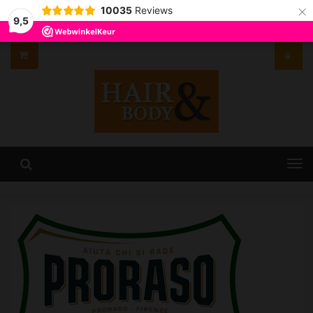
×
10035
Reviews
9,5