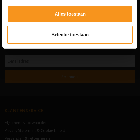
HAIR & BODY
Alles toestaan
De complete webshop voor haar- en lichaamsverzorging.
Selectie toestaan
Altijd interessante aanbiedingen en trendy producten voor hem en haar.
NIEUWSBRIEF
Abonneer
KLANTENSERVICE
Algemene voorwaarden
Privacy Statement & Cookie beleid
Verzenden & retourneren