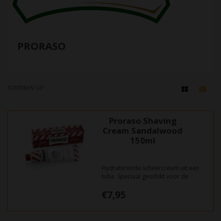
PRORASO
SORTEREN OP:
Proraso Shaving
Cream Sandalwood
150ml
Hydraterende scheercream uit een
tube. Speciaal geschikt voor de
vollere, dikke baarden. Ervaar een
€7,95
uitstekend gladde scheerbeurt.