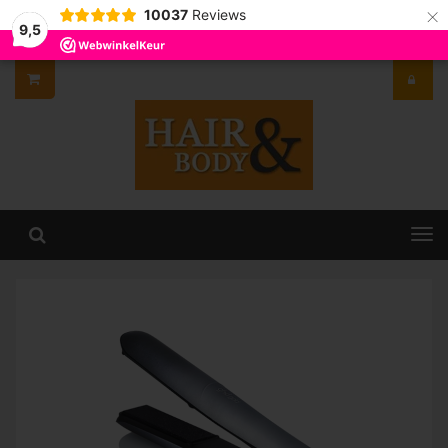
×
10037
Reviews
9,5