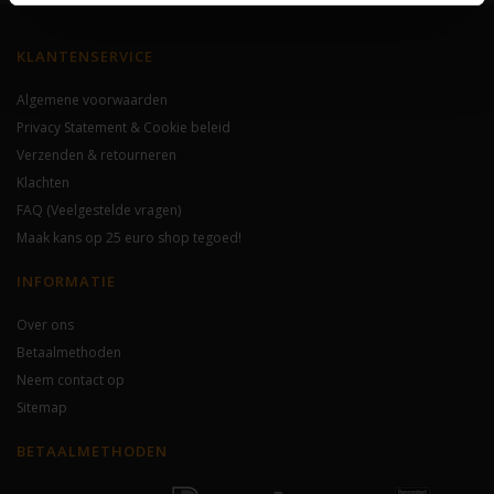
KLANTENSERVICE
Algemene voorwaarden
Privacy Statement & Cookie beleid
Verzenden & retourneren
Klachten
FAQ (Veelgestelde vragen)
Maak kans op 25 euro shop tegoed!
INFORMATIE
Over ons
Betaalmethoden
Neem contact op
Sitemap
BETAALMETHODEN