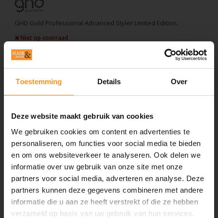
GHD Gold Professional Advanced Styler Limited Edition.
Niet op voorraad
EAN Code:
5060760610906
Toestemming
Details
Over
Informatie
Deze website maakt gebruik van cookies
GHD Gold Professional Advanced
Styler Limited Edition.
We gebruiken cookies om content en advertenties te
personaliseren, om functies voor social media te bieden
Eigenschappen:
en om ons websiteverkeer te analyseren. Ook delen we
Dual-zone-technologie.
informatie over uw gebruik van onze site met onze
Kabel van 2,7 meter
25 seconden opwarmtijd.
partners voor social media, adverteren en analyse. Deze
Automatische slaapstand.
partners kunnen deze gegevens combineren met andere
informatie die u aan ze heeft verstrekt of die ze hebben
verzameld op basis van uw gebruik van hun services.
Instagram Korting