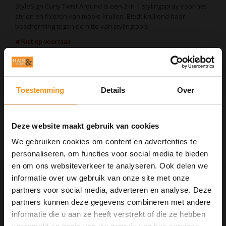
StyleSign Curly Twist Around is een 2-in-1 stylingspray voor het
stylen en fixeren van mooie krullen. Biedt krullend haar
bescherming tegen de hitte van stylingtools.
Niet op voorraad
EAN Code:
4021609275251
Toestemming
Details
Over
Informatie
Deze website maakt gebruik van cookies
StyleSign Curly Twist Around is een stylingspray speciaal
ontwikkeld voor het stylen en fixeren van krullen. De
We gebruiken cookies om content en advertenties te
verbeterde formule beschermd het haar tegen de hitte van
personaliseren, om functies voor social media te bieden
stylingtools tot 200 graden en geeft de krullen een
verstevigende finish.
en om ons websiteverkeer te analyseren. Ook delen we
Verstevigingsfactor: 3
informatie over uw gebruik van onze site met onze
partners voor social media, adverteren en analyse. Deze
Gebruik
Gebruik Twist Around in droog haar.
partners kunnen deze gegevens combineren met andere
informatie die u aan ze heeft verstrekt of die ze hebben
10% Summer Time Korting