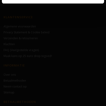
KLANTENSERVICE
Algemene voorwaarden
Privacy Statement & Cookie beleid
Verzenden & retourneren
Klachten
FAQ (Veelgestelde vragen)
Maak kans op 25 euro shop tegoed!
INFORMATIE
Over ons
Betaalmethoden
Neem contact op
Sitemap
BETAALMETHODEN