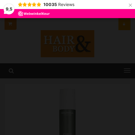
×
10035
Reviews
9,5