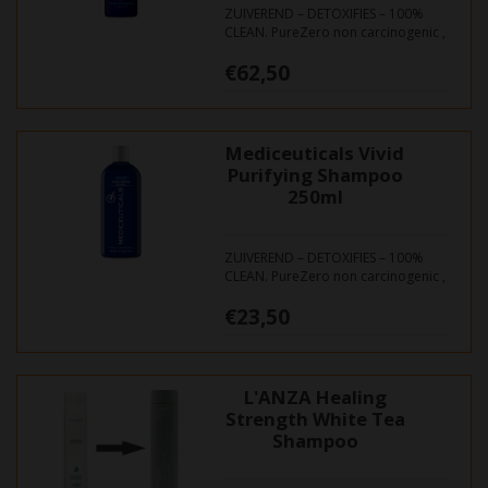
ZUIVEREND – DETOXIFIES – 100%
CLEAN. PureZero non carcinogenic ,
DEA & MEA aminevrij. Zuiverend,
€62,50
verwijdert toxines en
opeenstapelingen van cosmetica-
restanten. Natuurlijk appel-
azijncider ( anti-oxidant) reguleert
de zuurgraad van het haar en de
Mediceuticals Vivid
hoo...
Purifying Shampoo
250ml
ZUIVEREND – DETOXIFIES – 100%
CLEAN. PureZero non carcinogenic ,
DEA & MEA aminevrij. Zuiverend,
€23,50
verwijdert toxines en
opeenstapelingen van cosmetica-
restanten. Natuurlijk appel-
azijncider ( anti-oxidant) reguleert
de zuurgraad van het haar en de
L'ANZA Healing
hoo...
Strength White Tea
Shampoo