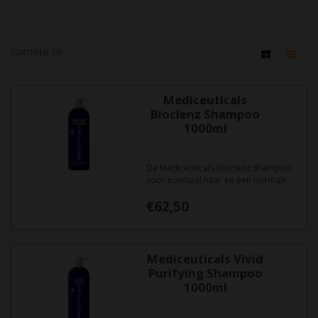
SORTEREN OP:
Mediceuticals
Bioclenz Shampoo
1000ml
De Mediceuticals Bioclenz Shampoo
voor normaal haar en een normale
huid. Geschikt voor fijn tot normaal
€62,50
haar en voor mensen die te maken
hebben met beginnende of
gevorderd haaruitval.
Mediceuticals Vivid
Purifying Shampoo
1000ml