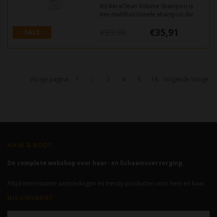
KIS KeraClean Volume Shampoo is
een multifunctionele shampoo die
op een milde manier het overtollige
€35,91
vet van de hoofdhuid en haar
€39,90
SALE
verwijdert, met als resultaat een
-10%
langdurig volume
Vorige pagina
1
2
3
4
5
16
Volgende Vorige
HAIR & BODY
De complete webshop voor haar- en lichaamsverzorging.
Altijd interessante aanbiedingen en trendy producten voor hem en haar.
NIEUWSBRIEF