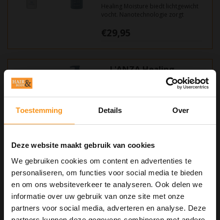
Healing Moisture biedt lichtgewicht
vocht. Nanotechnologie zorgt
ervoor dat deze hydraterende
€29,95
ingrediënten diep in het haar
binnendringen. De L’ANZA Healing
verzegelt het vocht voor langdurige
souplesse en glans.
L'ANZA Healing
Moisture Tamanu
Cream Shampoo
1000ml
Toestemming
Details
Over
Healing Moisture biedt lichtgewicht
vocht. Nanotechnologie zorgt
ervoor dat deze hydraterende
€78,95
ingrediënten diep in het haar
Deze website maakt gebruik van cookies
binnendringen. De L’ANZA Healing
verzegelt het vocht voor langdurige
We gebruiken cookies om content en advertenties te
souplesse en glans.
personaliseren, om functies voor social media te bieden
L'ANZA Healing
en om ons websiteverkeer te analyseren. Ook delen we
Volume Thickening
informatie over uw gebruik van onze site met onze
Shampoo
partners voor social media, adverteren en analyse. Deze
partners kunnen deze gegevens combineren met andere