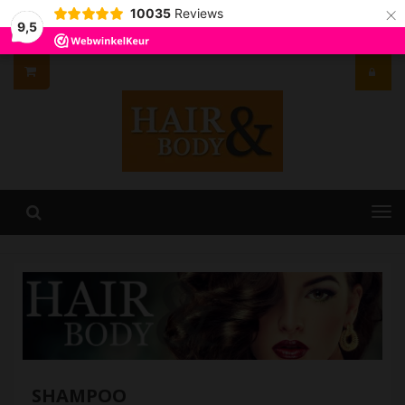
×
10035
Reviews
9,5
SHAMPOO