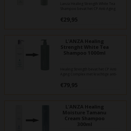
Lanza Healing Strength White Tea
Shampoo bevat het CP Anti Aging
Complex met krachtige anti-
€29,95
oxidanten om de tekenen van
ouderdom te keren en om het haar
weer kracht en een jeugdige
uitstraling te geven. Versterkt slap,
kwetsbaar haar.
L'ANZA Healing
Strenght White Tea
Shampoo 1000ml
Healing Strength bevat het CP Anti
Aging Complex met krachtige anti-
oxi- danten om de tekenen van
€79,95
ouderdom te keren en om het haar
weer kracht en een jeugdige
uitstraling te geven. Versterkt slap,
kwetsbaar haar.
L'ANZA Healing
Moisture Tamanu
Cream Shampoo
300ml