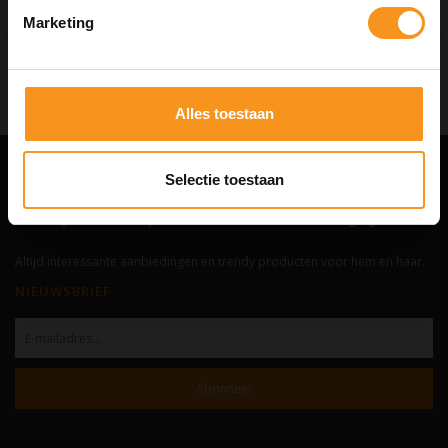
Marketing
Aan verlanglijst toevoegen
Neem contact op over dit product
Toevoegen aan vergelijking
Afdrukken
Alles toestaan
Selectie toestaan
HAIR & BODY
De complete webshop voor haar- en lichaamsverzorging.
Altijd interessante aanbiedingen en trendy producten voor hem en haar.
NIEUWSBRIEF
Abonneer