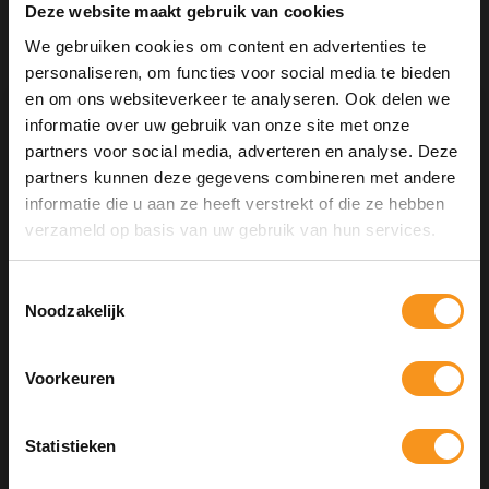
en het haar soepel en glanzend te houden.
Deze website maakt gebruik van cookies
Eigenschappen:
We gebruiken cookies om content en advertenties te
Beschermt en behoudt kleurdiepte: speciaal ontwikkeld om
personaliseren, om functies voor social media te bieden
kleur zo lang mogelijk te laten stralen.
en om ons websiteverkeer te analyseren. Ook delen we
Zacht en effectief: milde reiniging die de haarschubben sluit
zonder uit te drogen.
informatie over uw gebruik van onze site met onze
Hydrateert en versterkt: behoudt vochtbalans en vermindert
partners voor social media, adverteren en analyse. Deze
color fade.
partners kunnen deze gegevens combineren met andere
Gentle for colored hair: geschikt voor dagelijks gebruik met
alle haartypes.
informatie die u aan ze heeft verstrekt of die ze hebben
10% Summer Time Korting
verzameld op basis van uw gebruik van hun services.
Wat maakt het uniek:
Geniet van de zomer met
10% Summer TIme Korting
op
Kleurbeschermingstechnologie: helpt kleurniveau langer te
alles!
Toestemmingsselectie
behouden na elke wasbeurt.
Noodzakelijk
Hydraterende werking: voedt het haar zonder vet of zwaar
aan te voelen.
Gladmakende ingrediënten: sluiten de haarschubben licht
SUMMER
voor een glad, reflecterend oppervlak.
Voorkeuren
COPY
Geschikt voor dagelijks gebruik: mild genoeg voor frequente
wasbeurten.
Statistieken
Kortingscode is geldig tot en met zondag 9 augustus 2026.
Kortingscode is niet te combineren met andere kortingscodes.