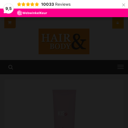
×
10033
Reviews
9,5