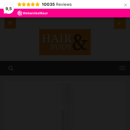
×
10035
Reviews
9,5