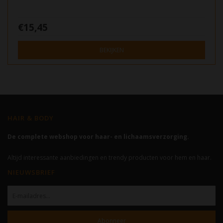
€15,45
BEKIJKEN
HAIR & BODY
De complete webshop voor haar- en lichaamsverzorging.
Altijd interessante aanbiedingen en trendy producten voor hem en haar.
NIEUWSBRIEF
Abonneer