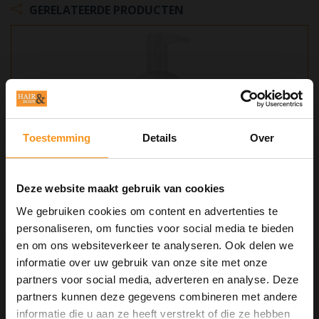
GERELATEERDE PRODUCTEN
Toestemming
Details
Over
Deze website maakt gebruik van cookies
We gebruiken cookies om content en advertenties te
personaliseren, om functies voor social media te bieden
KIS CURLS LEAVE-IN MASK 1000ML
en om ons websiteverkeer te analyseren. Ook delen we
informatie over uw gebruik van onze site met onze
partners voor social media, adverteren en analyse. Deze
partners kunnen deze gegevens combineren met andere
€55,20
€69,00
informatie die u aan ze heeft verstrekt of die ze hebben
10% Summer Time Korting