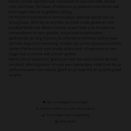
boost zonder dat het haar verzwaart of vet aanvoelt. Ideaal
voor dun haar, fijn haar of wanneer je gewoon extra body wilt
toevoegen aan je dagelijkse styling.
De Kis Root Volumizer is eenvoudig in gebruik: spray het op
droog haar, dicht bij de wortels, en style zoals gewenst. Het
product biedt niet alleen volume, maar helpt ook om pluis te
verminderen en een gladde, frisse look te behouden
gedurende de dag. Dankzij de effectieve formule blijft je haar
de hele dag vol en levendig, zonder dat je het opnieuw hoeft te
stylen. Perfect voor een snelle make-over of wanneer je een
dagje extra volume wilt zonder gedoe.
Met Kis Root Volumizer geef je je haar die extra boost die het
verdient, elke dag weer. Ervaar een natuurlijke, volle look die je
zelfvertrouwen een impuls geeft en je haar fris en prachtig laat
stralen.
Aan verlanglijst toevoegen
Neem contact op over dit product
Toevoegen aan vergelijking
Afdrukken