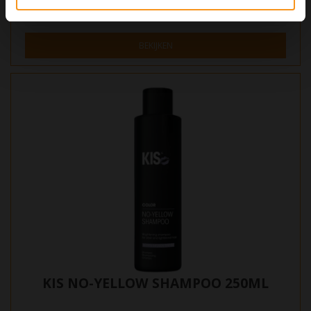
€45,95
€51,80
BEKIJKEN
KIS NO-YELLOW SHAMPOO 250ML