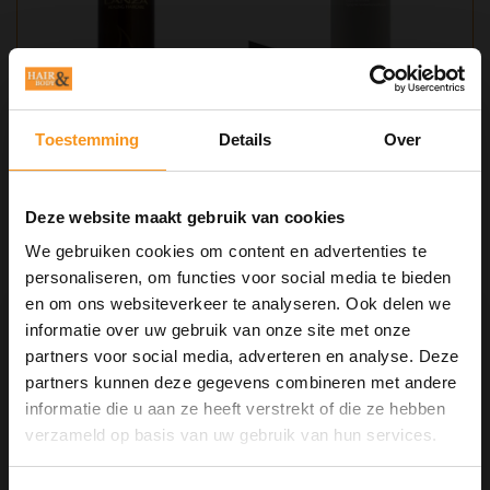
Toestemming
Details
Over
Deze website maakt gebruik van cookies
L'ANZA KERATIN HEALING OIL
LUSTROUS FINISHING SPRAY 350ML
We gebruiken cookies om content en advertenties te
personaliseren, om functies voor social media te bieden
en om ons websiteverkeer te analyseren. Ook delen we
€28,95
informatie over uw gebruik van onze site met onze
partners voor social media, adverteren en analyse. Deze
BEKIJKEN
partners kunnen deze gegevens combineren met andere
informatie die u aan ze heeft verstrekt of die ze hebben
10% Summer Time Korting
verzameld op basis van uw gebruik van hun services.
Geniet van de zomer met
10% Summer TIme Korting
op