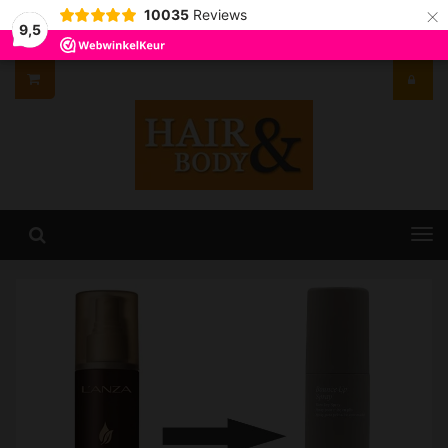
×
10035
Reviews
9,5