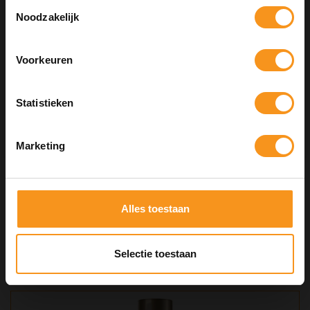
alles!
Toestemmingsselectie
Noodzakelijk
SUMMER
Voorkeuren
COPY
Statistieken
Kortingscode is geldig tot en met zondag 9 augustus 2026.
Kortingscode is niet te combineren met andere kortingscodes.
Marketing
L'ANZA KERATIN HEALING OIL
SMOOTH DOWN SPRAY 100ML
Alles toestaan
€32,50
Selectie toestaan
BEKIJKEN