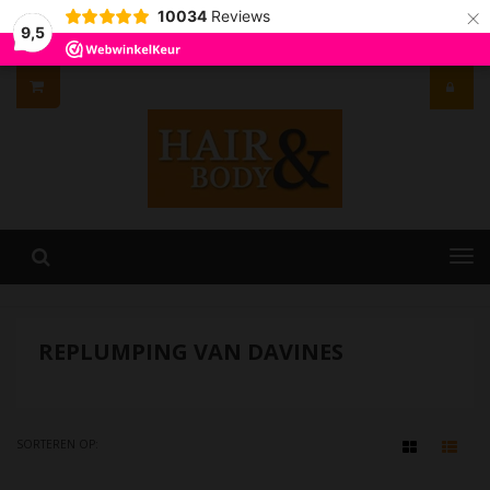
×
10034
Reviews
9,5
REPLUMPING VAN DAVINES
SORTEREN OP: