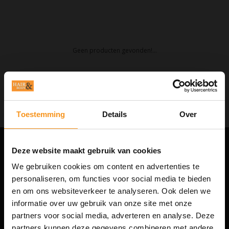
Geen producten gevonden!...
Toestemming
Details
Over
Deze website maakt gebruik van cookies
HAIR & BODY
We gebruiken cookies om content en advertenties te
De complete webshop voor haar- en lichaamsverzorging.
personaliseren, om functies voor social media te bieden
en om ons websiteverkeer te analyseren. Ook delen we
Altijd interessante aanbiedingen en trendy producten voor hem en haar.
informatie over uw gebruik van onze site met onze
NIEUWSBRIEF
partners voor social media, adverteren en analyse. Deze
partners kunnen deze gegevens combineren met andere