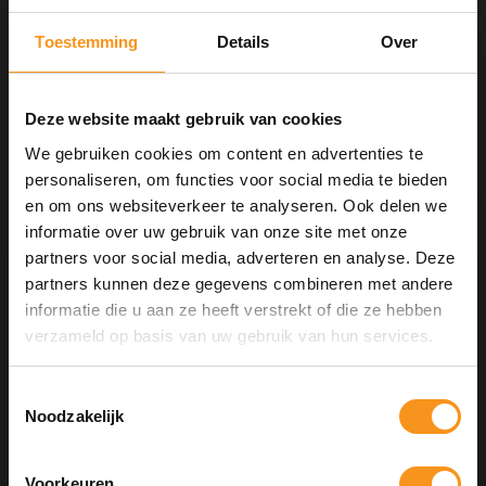
Toestemming
Details
Over
Aan verlanglijst toevoegen
Neem contact op over dit product
Toevoegen aan vergelijking
Afdrukken
Deze website maakt gebruik van cookies
We gebruiken cookies om content en advertenties te
GERELATEERDE PRODUCTEN
personaliseren, om functies voor social media te bieden
en om ons websiteverkeer te analyseren. Ook delen we
informatie over uw gebruik van onze site met onze
partners voor social media, adverteren en analyse. Deze
partners kunnen deze gegevens combineren met andere
informatie die u aan ze heeft verstrekt of die ze hebben
10% Summer Time Korting
verzameld op basis van uw gebruik van hun services.
Geniet van de zomer met
10% Summer TIme Korting
op
alles!
Toestemmingsselectie
Noodzakelijk
SUMMER
Voorkeuren