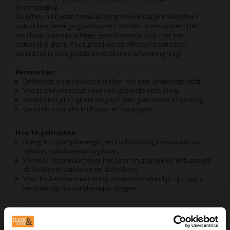
beschadiging.
De lichte, niet-vette formule zorgt ervoor dat je krullen hun
natuurlijke beweging behouden, zonder te verzwaren. Het
resultaat is een prachtige, gedefinieerde look met een
natuurlijke glans. Pluizigheid wordt effectief bestreden,
waardoor je een gladde en stralende afwerking krijgt.
Kenmerken
Definieert en modelleert krullen met een langdurige hold.
Voedt en hydrateert voor een gezonde uitstraling.
Vermindert pluizigheid en geeft een glanzende afwerking.
Geschikt voor alle krultypes en haartypes.
Hoe te gebruiken
Breng 1 - 2 pompbewegingen Curl Defining Cream aan op
schoon, handdoekdroog haar.
Verdeel het product over het haar en gebruik de diffuser om
de krullen te activeren en definiëren.
Voor krullen die meer ontspannen en natuurlijk zijn, laat u
het haar op natuurlijke wijze drogen.