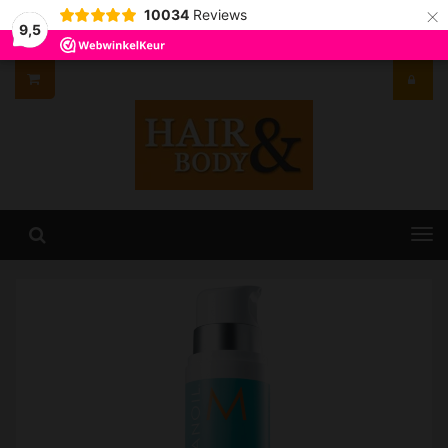
×
10034
Reviews
9,5