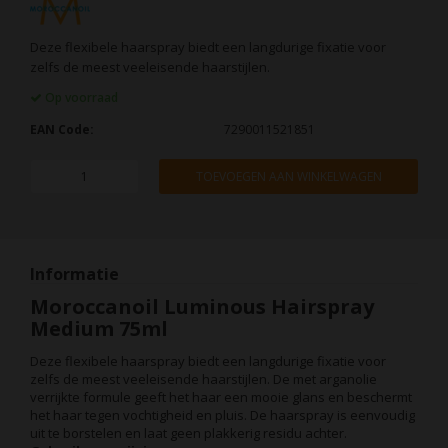
Deze flexibele haarspray biedt een langdurige fixatie voor
zelfs de meest veeleisende haarstijlen.
Op voorraad
EAN Code:
7290011521851
TOEVOEGEN AAN WINKELWAGEN
Informatie
Moroccanoil Luminous Hairspray
Medium 75ml
Deze flexibele haarspray biedt een langdurige fixatie voor
zelfs de meest veeleisende haarstijlen. De met arganolie
verrijkte formule geeft het haar een mooie glans en beschermt
het haar tegen vochtigheid en pluis. De haarspray is eenvoudig
uit te borstelen en laat geen plakkerig residu achter.