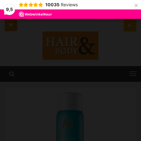
×
10035
Reviews
9,5