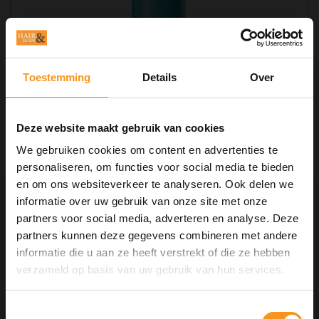
Toestemming
Details
Over
MOROCCANOIL DRY SHAMPOO DARK
Deze website maakt gebruik van cookies
TONES 65ML
We gebruiken cookies om content en advertenties te
personaliseren, om functies voor social media te bieden
€15,00
en om ons websiteverkeer te analyseren. Ook delen we
informatie over uw gebruik van onze site met onze
partners voor social media, adverteren en analyse. Deze
BEKIJKEN
partners kunnen deze gegevens combineren met andere
informatie die u aan ze heeft verstrekt of die ze hebben
10% Summer Time Korting
verzameld op basis van uw gebruik van hun services.
Geniet van de zomer met
10% Summer TIme Korting
op
alles!
Toestemmingsselectie