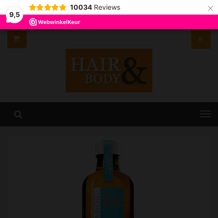
×
10034
Reviews
9,5