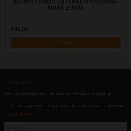
MOROCCANOIL INTENSE HYDRATING
MASK 250ML
€46,00
BEKIJKEN
HAIR & BODY
De complete webshop voor haar- en lichaamsverzorging.
Altijd interessante aanbiedingen en trendy producten voor hem en haar.
NIEUWSBRIEF