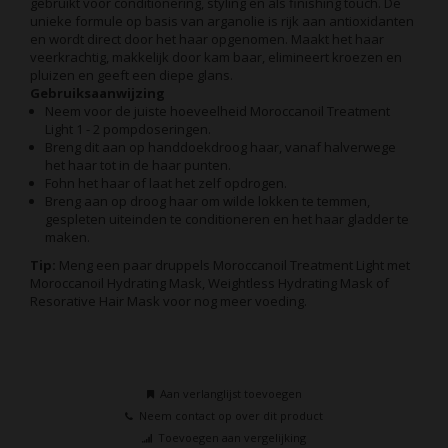
gebruikt voor conditionering, styling en als finishing touch. De
unieke formule op basis van arganolie is rijk aan antioxidanten
en wordt direct door het haar opgenomen. Maakt het haar
veerkrachtig, makkelijk door kam baar, elimineert kroezen en
pluizen en geeft een diepe glans.
Gebruiksaanwijzing
Neem voor de juiste hoeveelheid Moroccanoil Treatment
Light 1 - 2 pompdoseringen.
Breng dit aan op handdoekdroog haar, vanaf halverwege
het haar tot in de haar punten.
Fohn het haar of laat het zelf opdrogen.
Breng aan op droog haar om wilde lokken te temmen,
gespleten uiteinden te conditioneren en het haar gladder te
maken.
Tip:
Meng een paar druppels Moroccanoil Treatment Light met
Moroccanoil Hydrating Mask, Weightless Hydrating Mask of
Resorative Hair Mask voor nog meer voeding.
Aan verlanglijst toevoegen
Neem contact op over dit product
Toevoegen aan vergelijking