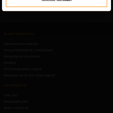
Abonneer
KLANTENSERVICE
Algemene voorwaarden
Privacy Statement & Cookie beleid
Verzenden & retourneren
Klachten
FAQ (Veelgestelde vragen)
Maak kans op 25 euro shop tegoed!
INFORMATIE
Over ons
Betaalmethoden
Neem contact op