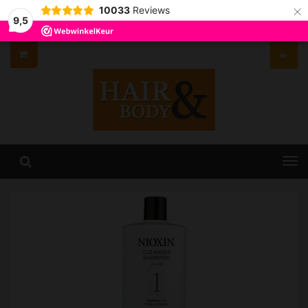
×
10033
Reviews
9,5