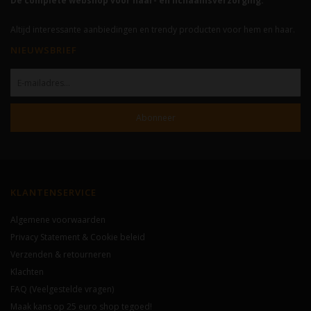
De complete webshop voor haar- en lichaamsverzorging.
Altijd interessante aanbiedingen en trendy producten voor hem en haar.
NIEUWSBRIEF
Abonneer
KLANTENSERVICE
Algemene voorwaarden
Privacy Statement & Cookie beleid
Verzenden & retourneren
Klachten
FAQ (Veelgestelde vragen)
Maak kans op 25 euro shop tegoed!