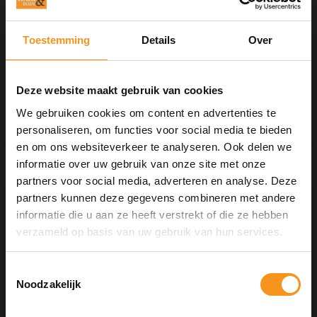
Breng het product sectie voor sectie aan op handdoekdroog
haar.
Geschikt voor alle haartypen die een boost nodig hebben.
Toestemming
Details
Over
Deze website maakt gebruik van cookies
Aan verlanglijst toevoegen
We gebruiken cookies om content en advertenties te
Neem contact op over dit product
personaliseren, om functies voor social media te bieden
Toevoegen aan vergelijking
en om ons websiteverkeer te analyseren. Ook delen we
Afdrukken
informatie over uw gebruik van onze site met onze
partners voor social media, adverteren en analyse. Deze
GERELATEERDE PRODUCTEN
partners kunnen deze gegevens combineren met andere
informatie die u aan ze heeft verstrekt of die ze hebben
10% Summer Time Korting
verzameld op basis van uw gebruik van hun services.
Geniet van de zomer met
10% Summer TIme Korting
op
alles!
Toestemmingsselectie
Noodzakelijk