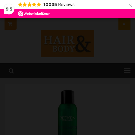
×
10035
Reviews
9,5