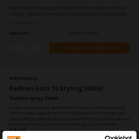
Unieke spraymousse, geschikt om volume vanaf de aanzet te
creëren. Natuurlijke flexibele houdbaarheid en krachtige style.
Op voorraad
EAN Code:
6474637125523
TOEVOEGEN AAN WINKELWAGEN
Informatie
Redken Guts 10 Styling 300ml
Volume spray foam
Unieke spraymousse, geschikt om volume vanaf de aanzet te
creëren. Natuurlijke flexibele houdbaarheid en krachtige style.
Zeer prettig in gebruik als je lang haar hebt omdat je de mousse
in het haar kunt sprayen en daardoor goed kunt verdelen.
Gebruik
Voor gebruik goed schudden.