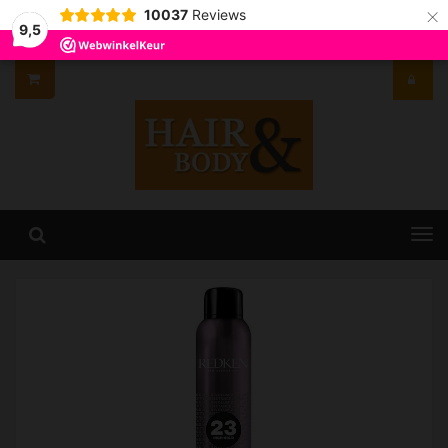
×
10037
Reviews
9,5