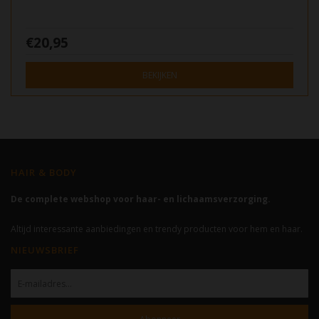
€20,95
BEKIJKEN
HAIR & BODY
De complete webshop voor haar- en lichaamsverzorging.
Altijd interessante aanbiedingen en trendy producten voor hem en haar.
NIEUWSBRIEF