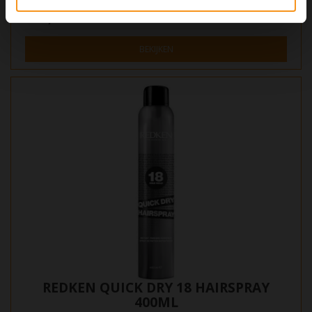
€19,95
BEKIJKEN
REDKEN QUICK DRY 18 HAIRSPRAY
400ML