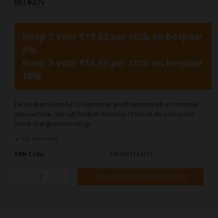
Koop 3 voor €19,62 per stuk en bespaar
5%
Koop 5 voor €18,59 per stuk en bespaar
10%
De Redken Forceful 23 Hairspray geeft extreme lift en controle
aan uw haar. Stevig!! Redken Forceful 23 bevat de exclusieve
shine charged technology.
Op voorraad
EAN Code:
3474637124311
TOEVOEGEN AAN WINKELWAGEN