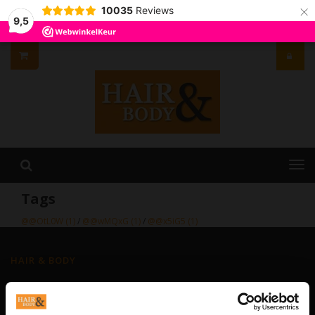
×
10035
Reviews
9,5
Tags
@@OtL0W
(1)
/
@@wMQxG
(1)
/
@@x5iG5
(1)
HAIR & BODY
De complete webshop voor haar- en lichaamsverzorging.