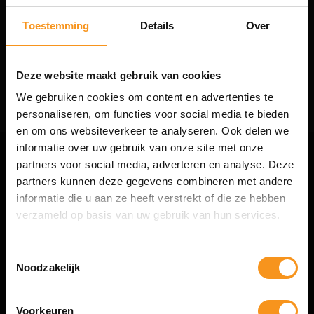
Altijd interessante aanbiedingen en trendy producten voor hem en haar.
NIEUWSBRIEF
Toestemming
Details
Over
Deze website maakt gebruik van cookies
Abonneer
We gebruiken cookies om content en advertenties te
personaliseren, om functies voor social media te bieden
en om ons websiteverkeer te analyseren. Ook delen we
informatie over uw gebruik van onze site met onze
partners voor social media, adverteren en analyse. Deze
KLANTENSERVICE
partners kunnen deze gegevens combineren met andere
Algemene voorwaarden
informatie die u aan ze heeft verstrekt of die ze hebben
10% Summer Time Korting
Privacy Statement & Cookie beleid
verzameld op basis van uw gebruik van hun services.
Verzenden & retourneren
Geniet van de zomer met
10% Summer TIme Korting
op
Klachten
alles!
Toestemmingsselectie
FAQ (Veelgestelde vragen)
Noodzakelijk
Maak kans op 25 euro shop tegoed!
SUMMER
INFORMATIE
Voorkeuren
COPY