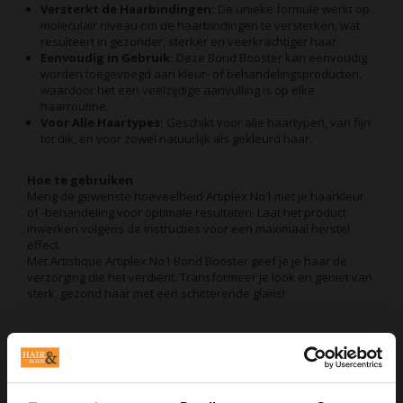
Versterkt de Haarbindingen:
De unieke formule werkt op
moleculair niveau om de haarbindingen te versterken, wat
resulteert in gezonder, sterker en veerkrachtiger haar.
Eenvoudig in Gebruik:
Deze Bond Booster kan eenvoudig
worden toegevoegd aan kleur- of behandelingsproducten,
waardoor het een veelzijdige aanvulling is op elke
haarroutine.
Voor Alle Haartypes:
Geschikt voor alle haartypen, van fijn
tot dik, en voor zowel natuurlijk als gekleurd haar.
Hoe te gebruiken
Meng de gewenste hoeveelheid Artiplex No1 met je haarkleur
of -behandeling voor optimale resultaten. Laat het product
inwerken volgens de instructies voor een maximaal herstel
effect.
Met Artistique Artiplex No1 Bond Booster geef je je haar de
verzorging die het verdient. Transformeer je look en geniet van
sterk, gezond haar met een schitterende glans!
Aan verlanglijst toevoegen
Neem contact op over dit product