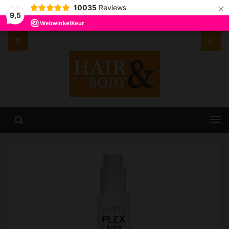
×
10035
Reviews
9,5