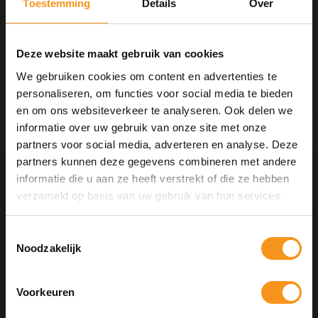
Toestemming
Details
Over
Toevoegen aan vergelijking
Afdrukken
Deze website maakt gebruik van cookies
GERELATEERDE PRODUCTEN
We gebruiken cookies om content en advertenties te
personaliseren, om functies voor social media te bieden
en om ons websiteverkeer te analyseren. Ook delen we
informatie over uw gebruik van onze site met onze
partners voor social media, adverteren en analyse. Deze
partners kunnen deze gegevens combineren met andere
informatie die u aan ze heeft verstrekt of die ze hebben
10% Summer Time Korting
verzameld op basis van uw gebruik van hun services.
Geniet van de zomer met
10% Summer TIme Korting
op
alles!
Toestemmingsselectie
Noodzakelijk
SUMMER
ARTISTIQUE ARTIPLEX NO 2 SHAMPOO
Voorkeuren
COPY
250ML