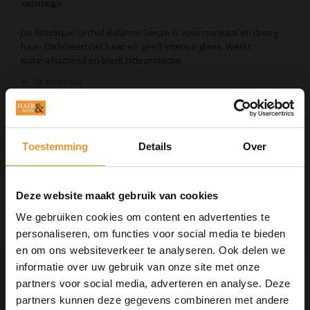
De Artistique Orchid Balance Serum is voor normaal en droog
haar. Definieert het haar en geeft intense glans. Werkt
waterafstotend en biedt hitteprotectie.
Op voorraad
EAN Code:
8715563127836
TOEVOEGEN AAN WINKELWAGEN
Toestemming
Details
Over
Deze website maakt gebruik van cookies
Informatie
We gebruiken cookies om content en advertenties te
Artistique Orchid Balance Serum
personaliseren, om functies voor social media te bieden
75ml
en om ons websiteverkeer te analyseren. Ook delen we
De Artistique Orchid Balance Serum is voor normaal en droog
informatie over uw gebruik van onze site met onze
haar. Definieert het haar en geeft intense glans. Werkt
partners voor social media, adverteren en analyse. Deze
waterafstotend en biedt hitteprotectie.
partners kunnen deze gegevens combineren met andere
Gebruiksaanwijzing: