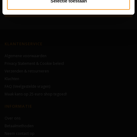
Selectie toestaan
Abonneer
KLANTENSERVICE
Algemene voorwaarden
Privacy Statement & Cookie beleid
Verzenden & retourneren
Klachten
FAQ (Veelgestelde vragen)
Maak kans op 25 euro shop tegoed!
INFORMATIE
Over ons
Betaalmethoden
Neem contact op