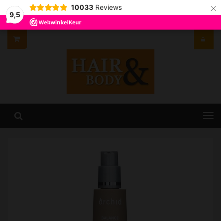
×
10033
Reviews
9,5