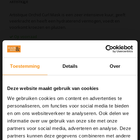
Artistique Orchid Curl Mask is een zeer intensieve kuur, geeft
veerkracht en heeft een hydraterend vermogen, voedt en
voorkomt kroezen en pluizen.
Op voorraad
EAN Code:
8715563127423
TOEVOEGEN AAN WINKELWAGEN
Toestemming
Details
Over
Deze website maakt gebruik van cookies
Informatie
We gebruiken cookies om content en advertenties te
Artistique Orchid Curl Mask 200ml
personaliseren, om functies voor social media te bieden
Artistique Orchid Curl Mask is een zeer intensieve kuur, geeft
en om ons websiteverkeer te analyseren. Ook delen we
veerkracht en heeft een hydraterend vermogen, voedt en
informatie over uw gebruik van onze site met onze
voorkomt kroezen en pluizen.
partners voor social media, adverteren en analyse. Deze
Gebruiksaanwijzing:
Verdeel voldoende masker over handdoek droog haar.
partners kunnen deze gegevens combineren met andere