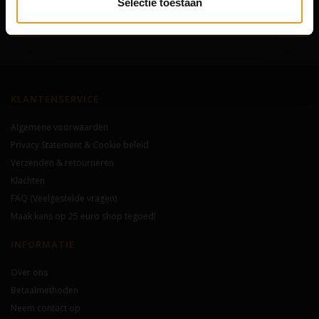
Selectie toestaan
Abonneer
KLANTENSERVICE
Algemene voorwaarden
Privacy Statement & Cookie beleid
Verzenden & retourneren
Klachten
FAQ (Veelgestelde vragen)
Maak kans op 25 euro shop tegoed!
INFORMATIE
Over ons
Betaalmethoden
Neem contact op