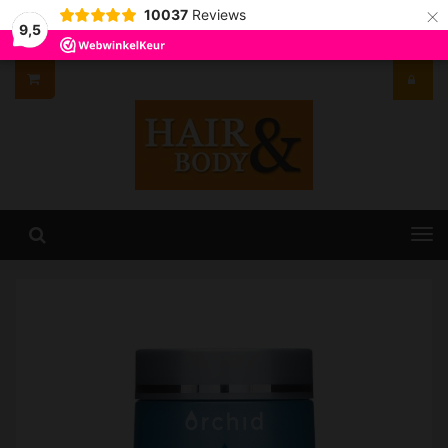
×
10037
Reviews
9,5