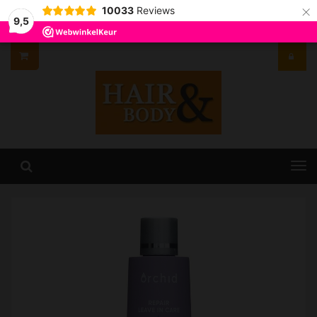
×
10033
Reviews
9,5