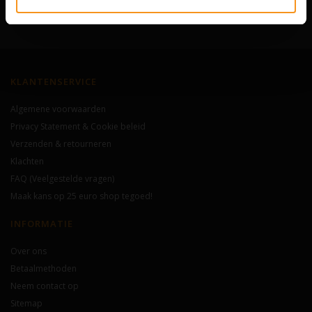
Abonneer
KLANTENSERVICE
Algemene voorwaarden
Privacy Statement & Cookie beleid
Verzenden & retourneren
Klachten
FAQ (Veelgestelde vragen)
Maak kans op 25 euro shop tegoed!
INFORMATIE
Over ons
Betaalmethoden
Neem contact op
Sitemap