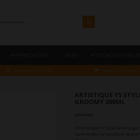
HAARPRODUCTEN
BODY
HOOFDHUID PROBLEM
BELGIE VANAF 75 EURO
MAKKELIJK BETALEN
ARTISTIQUE YS STYL
GROOMY 200ML
De Artistique YS Style Groomy gee
Aanbrengen op handdoek droog ha