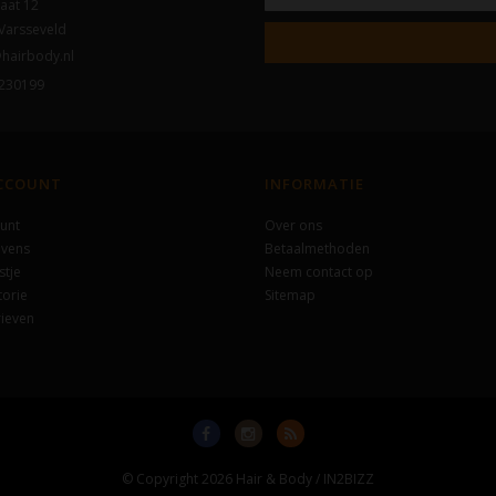
aat 12
Varsseveld
hairbody.nl
230199
ACCOUNT
INFORMATIE
unt
Over ons
evens
Betaalmethoden
stje
Neem contact op
torie
Sitemap
ieven
© Copyright 2026 Hair & Body / IN2BIZZ