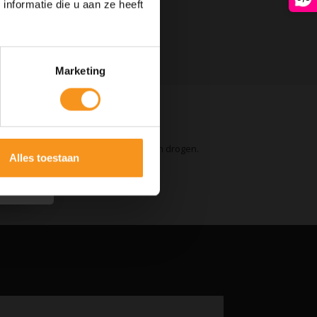
nformatie die u aan ze heeft
Marketing
tyle vervolgens naar wens. Goed laten drogen.
Alles toestaan