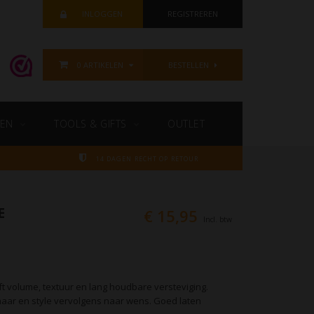
INLOGGEN
REGISTREREN
0 ARTIKELEN
BESTELLEN
EN
TOOLS & GIFTS
OUTLET
14 DAGEN RECHT OP RETOUR
E
€ 15,95
Incl. btw
ft volume, textuur en lang houdbare versteviging.
ar en style vervolgens naar wens. Goed laten