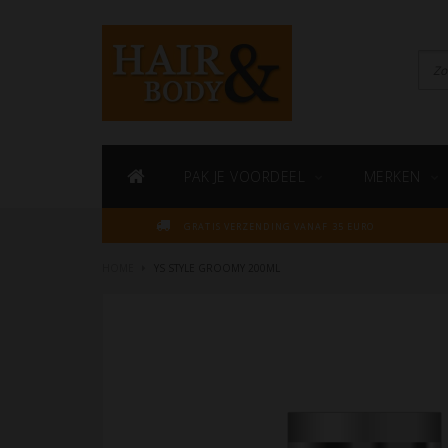
PAK JE VOORDEEL
MERKEN
GRATIS VERZENDING VANAF 35 EURO
HOME
YS STYLE GROOMY 200ML