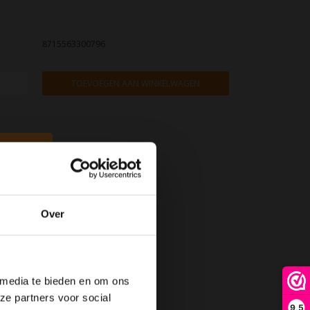
8715563300796
TOEVOEGEN AAN WINKELWAGEN
Over
 media te bieden en om ons
ze partners voor social
9,5