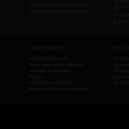
Schoolstr
Altijd interessante aanbiedingen en
7051 DC
trendy producten voor hem en haar.
info@
0315-
KLANTENSERVICE
MIJN 
Algemene voorwaarden
Mijn acco
Privacy Statement & Cookie beleid
Mijn geg
Verzenden & retourneren
Verlanglij
Klachten
Bestelhis
FAQ (Veelgestelde vragen)
Nieuwsbr
Maak kans op 25 euro shop tegoed!