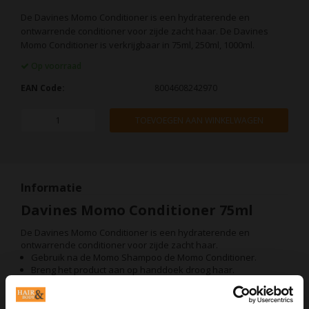
De Davines Momo Conditioner is een hydraterende en
ontwarrende conditioner voor zijde zacht haar. De Davines
Momo Conditioner is verkrijgbaar in 75ml, 250ml, 1000ml.
Op voorraad
EAN Code:
8004608242970
TOEVOEGEN AAN WINKELWAGEN
Informatie
Davines Momo Conditioner 75ml
De Davines Momo Conditioner is een hydraterende en
ontwarrende conditioner voor zijde zacht haar.
Gebruik na de Momo Shampoo de Momo Conditioner.
Breng het product aan op handdoek droog haar.
Laat het 5 - 10 minuten inwerken, doorkammen en goed
uitspoelen.
Style zoals gewenst.