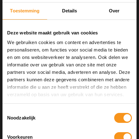
Toestemming
Details
Over
Aan verlanglijst toevoegen
Deze website maakt gebruik van cookies
Neem contact op over dit product
We gebruiken cookies om content en advertenties te
Toevoegen aan vergelijking
personaliseren, om functies voor social media te bieden
Afdrukken
en om ons websiteverkeer te analyseren. Ook delen we
informatie over uw gebruik van onze site met onze
GERELATEERDE PRODUCTEN
partners voor social media, adverteren en analyse. Deze
partners kunnen deze gegevens combineren met andere
informatie die u aan ze heeft verstrekt of die ze hebben
10% Summer Time Korting
verzameld op basis van uw gebruik van hun services.
Geniet van de zomer met
10% Summer TIme Korting
op
alles!
Toestemmingsselectie
Noodzakelijk
SUMMER
Voorkeuren
COPY