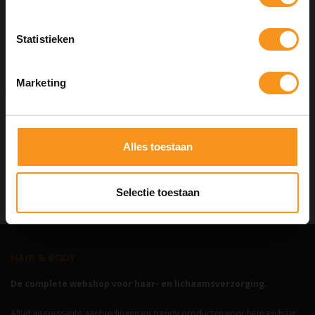
Statistieken
Kortingscode is geldig tot en met zondag 9 augustus 2026.
Kortingscode is niet te combineren met andere kortingscodes.
DAVINES MOMO CONDITIONER 250ML
Marketing
€28,10
Alles toestaan
BEKIJKEN
Selectie toestaan
HAIR & BODY
De complete webshop voor haar- en lichaamsverzorging.
Altijd interessante aanbiedingen en trendy producten voor hem en haar.