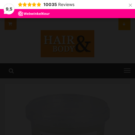
×
10035
Reviews
9,5