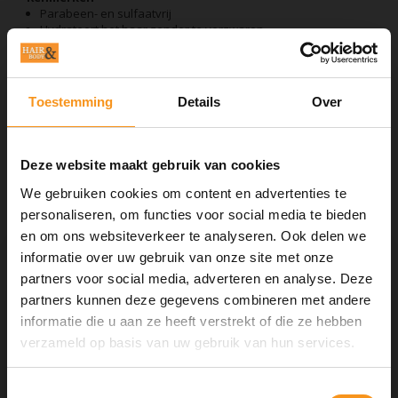
Parabeen- en sulfaatvrij
Hydrateert het haar zonder te verzwaren
Beschermt het haar en de hoofdhuid
Herstelt het haar op cellulair niveau
Volume
Kleur veilig
Toestemming
Details
Over
Deze website maakt gebruik van cookies
We gebruiken cookies om content en advertenties te
Aan verlanglijst toevoegen
personaliseren, om functies voor social media te bieden
Neem contact op over dit product
en om ons websiteverkeer te analyseren. Ook delen we
Toevoegen aan vergelijking
informatie over uw gebruik van onze site met onze
Afdrukken
partners voor social media, adverteren en analyse. Deze
GERELATEERDE PRODUCTEN
partners kunnen deze gegevens combineren met andere
informatie die u aan ze heeft verstrekt of die ze hebben
verzameld op basis van uw gebruik van hun services.
Instagram Korting
Toestemmingsselectie
Volg ons op
Instagram
en ontvang direct 5% korting op alles!