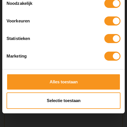
Noodzakelijk
Hair & Body op Instagram
Voorkeuren
INSTA5
COPY
Statistieken
Marketing
KEVIN MURPHY ANGEL WASH 250ML
Alles toestaan
€29,50
Selectie toestaan
BEKIJKEN