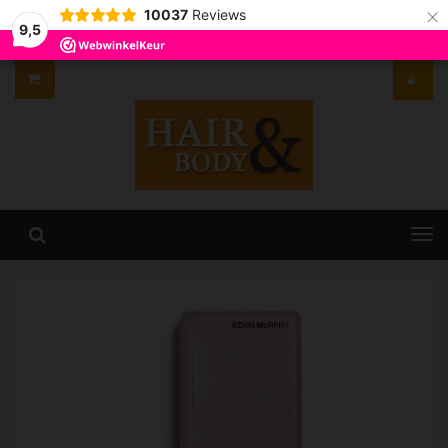
×
10037
Reviews
9,5