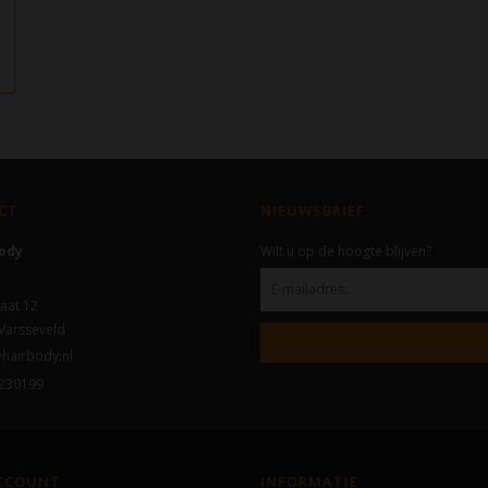
CT
NIEUWSBRIEF
Body
Wilt u op de hoogte blijven?
aat 12
Varsseveld
hairbody.nl
230199
ACCOUNT
INFORMATIE