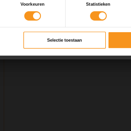
Voorkeuren
Statistieken
SUMMER
COPY
Kortingscode is geldig tot en met zondag 9 augustus 2026.
Selectie toestaan
Kortingscode is niet te combineren met andere kortingscodes.