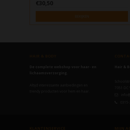
€30,50
BEKIJKEN
HAIR & BODY
CONTA
De complete webshop voor haar- en
Hair & 
lichaamsverzorging.
Schoolstr
Altijd interessante aanbiedingen en
7051 DC
trendy producten voor hem en haar.
info@
0315-
KLANTENSERVICE
MIJN 