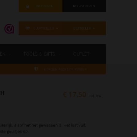
INLOGGEN
REGISTREREN
0 ARTIKELEN
BESTELLEN
EN
TOOLS & GIFTS
OUTLET
14 DAGEN RECHT OP RETOUR
SH
€ 17,50
Incl. btw
terlijk, alsof het net gewassen is. Het lost vuil,
te geurtjes op.