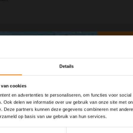
net gewassen is. Het lost vuil, overtollige producten en ongewenste geurtjes
Details
e haar.
aanzet en middellengtes.
 van cookies
 het door.
ent en advertenties te personaliseren, om functies voor social
. Ook delen we informatie over uw gebruik van onze site met on
e. Deze partners kunnen deze gegevens combineren met andere i
10% Summer Time Korting
erzameld op basis van uw gebruik van hun services.
Geniet van de zomer met
10% Summer TIme Korting
op alles!