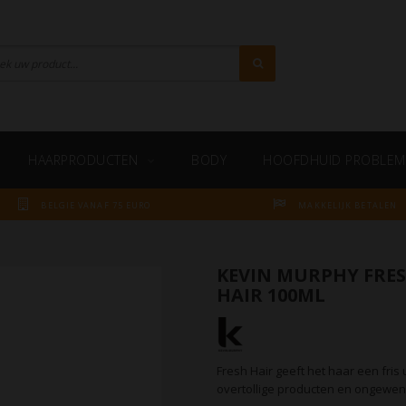
HAARPRODUCTEN
BODY
HOOFDHUID PROBLEM
BELGIE VANAF 75 EURO
MAKKELIJK BETALEN
KEVIN MURPHY FRE
HAIR 100ML
Fresh Hair geeft het haar een fris ui
overtollige producten en ongewens