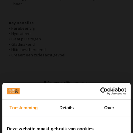
haar.
Key Benefits
• Parabeenvrij
• Hydrateert
• Gaat pluis tegen
• Gladmakend
• Hitte beschermend
• Creëert een zijdezacht gevoel
Aan verlanglijst toevoegen
Neem contact op over dit product
Toevoegen aan vergelijking
Afdrukken
Toestemming
Details
Over
GERELATEERDE PRODUCTEN
Deze website maakt gebruik van cookies