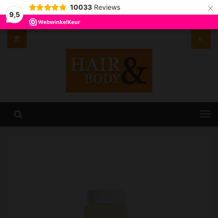
×
10033
Reviews
9,5