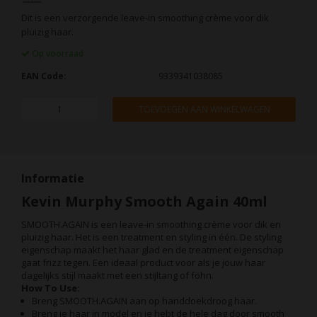
Dit is een verzorgende leave-in smoothing crème voor dik
pluizig haar.
Op voorraad
EAN Code:
9339341038085
TOEVOEGEN AAN WINKELWAGEN
Informatie
Kevin Murphy Smooth Again 40ml
SMOOTH.AGAIN is een leave-in smoothing crème voor dik en
pluizig haar. Het is een treatment en styling in één. De styling
eigenschap maakt het haar glad en de treatment eigenschap
gaat frizz tegen. Een ideaal product voor als je jouw haar
dagelijks stijl maakt met een stijltang of föhn.
How To Use:
Breng SMOOTH.AGAIN aan op handdoekdroog haar.
Breng je haar in model en je hebt de hele dag door smooth