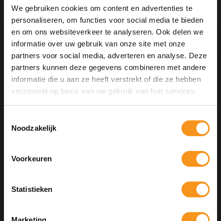
We gebruiken cookies om content en advertenties te
personaliseren, om functies voor social media te bieden
en om ons websiteverkeer te analyseren. Ook delen we
informatie over uw gebruik van onze site met onze
partners voor social media, adverteren en analyse. Deze
partners kunnen deze gegevens combineren met andere
informatie die u aan ze heeft verstrekt of die ze hebben
10% Summer Time Korting
verzameld op basis van uw gebruik van hun services.
Geniet van de zomer met
10% Summer TIme Korting
op
alles!
Toestemmingsselectie
Noodzakelijk
KEVIN MURPHY SMOOTH AGAIN WASH
250ML
SUMMER
Voorkeuren
COPY
€29,50
Statistieken
Kortingscode is geldig tot en met zondag 9 augustus 2026.
Kortingscode is niet te combineren met andere kortingscodes.
BEKIJKEN
Marketing