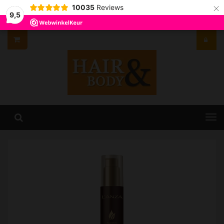
×
10035
Reviews
9,5