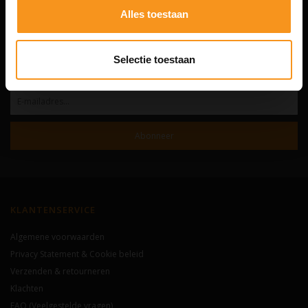
Alles toestaan
De complete webshop voor haar- en lichaamsverzorging.
Altijd interessante aanbiedingen en trendy producten voor hem en haar.
Selectie toestaan
NIEUWSBRIEF
Abonneer
KLANTENSERVICE
Algemene voorwaarden
Privacy Statement & Cookie beleid
Verzenden & retourneren
Klachten
FAQ (Veelgestelde vragen)