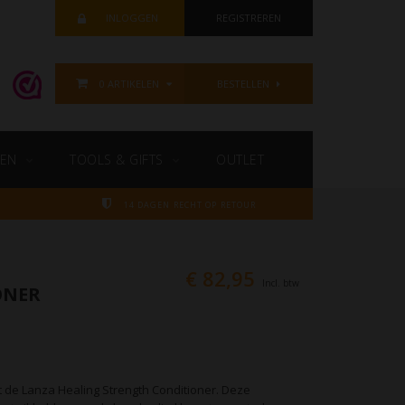
INLOGGEN
REGISTREREN
0 ARTIKELEN
BESTELLEN
EN
TOOLS & GIFTS
OUTLET
14 DAGEN RECHT OP RETOUR
€ 82,95
Incl. btw
ONER
 de Lanza Healing Strength Conditioner. Deze