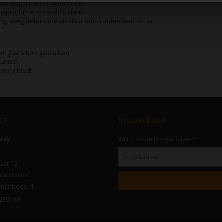
rking die pluis vermindert.
lieproductie en scalp balans.
g; voeg details toe als dit product inderdaad zo is).
 en glans kan gebruiken.
punten.
rking biedt.
CT
NIEUWSBRIEF
Body
Wilt u op de hoogte blijven?
aat 12
Varsseveld
hairbody.nl
230199