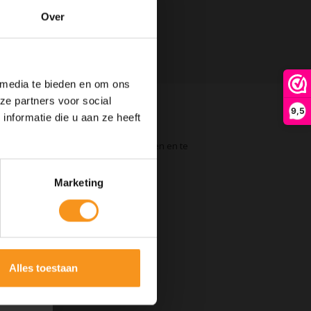
Over
 media te bieden en om ons
ze partners voor social
9,5
nformatie die u aan ze heeft
om zwak, beschadigd haar te versterken en te
 gevoel achter te laten.
Marketing
ten.
Alles toestaan