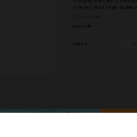
voedende conditioner is speciaal
en te beschermen tegen dagelijkse 
Op voorraad
EAN Code:
Aantal:
oduct