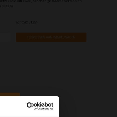
 ontwikkeld om zwak, beschadigd haar te versterken
slijtage.
654050151351
TOEVOEGEN AAN WINKELWAGEN