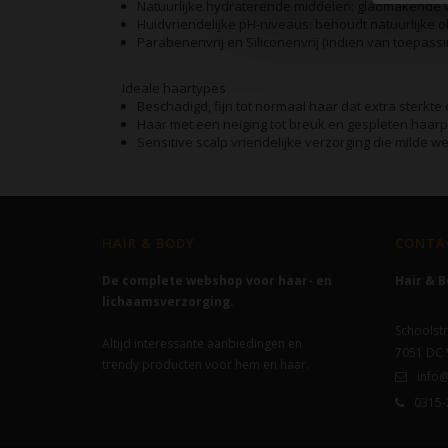
Natuurlijke hydraterende middelen: gladmakende we
Huidvriendelijke pH-niveaus: behoudt natuurlijke o
Parabenenvrij en Siliconenvrij (indien van toepassin
Ideale haartypes
Beschadigd, fijn tot normaal haar dat extra sterkte
Haar met een neiging tot breuk en gespleten haar
Sensitive scalp vriendelijke verzorging die milde we
HAIR & BODY
CONTA
De complete webshop voor haar- en
Hair & 
lichaamsverzorging.
Schoolstr
Altijd interessante aanbiedingen en
7051 DC
trendy producten voor hem en haar.
info@
0315-