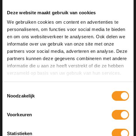
GERELATEERDE PRODUCTEN
Deze website maakt gebruik van cookies
We gebruiken cookies om content en advertenties te
personaliseren, om functies voor social media te bieden
en om ons websiteverkeer te analyseren. Ook delen we
informatie over uw gebruik van onze site met onze
partners voor social media, adverteren en analyse. Deze
partners kunnen deze gegevens combineren met andere
informatie die u aan ze heeft verstrekt of die ze hebben
10% Summer Time Korting
verzameld op basis van uw gebruik van hun services.
Geniet van de zomer met
10% Summer TIme Korting
op
alles!
Toestemmingsselectie
Noodzakelijk
MEDICEUTICALS BAO-MED LUXURIATE
HAIR MASK 200ML
SUMMER
Voorkeuren
COPY
€35,95
Statistieken
Kortingscode is geldig tot en met zondag 9 augustus 2026.