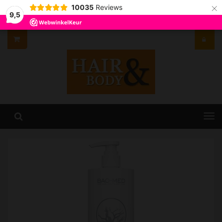
×
10035
Reviews
9,5