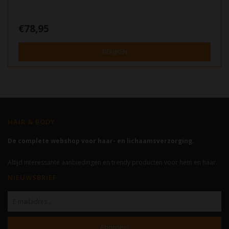
€78,95
BEKIJKEN
HAIR & BODY
De complete webshop voor haar- en lichaamsverzorging.
Altijd interessante aanbiedingen en trendy producten voor hem en haar.
NIEUWSBRIEF
Abonneer