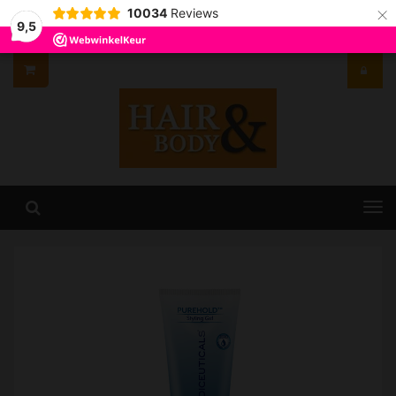
×
10034
Reviews
9,5