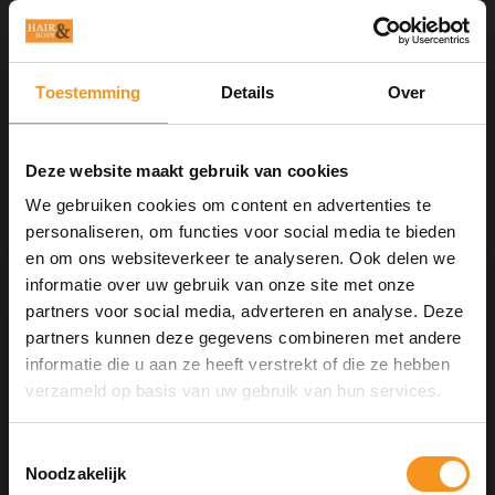
Gebruik:
Zowel in handdoekdroog haar als in droog haar te
gebruiken.
Kleine hoeveelheid aanbrengen.
Toestemming
Details
Over
Stylen naar wens.
Deze website maakt gebruik van cookies
We gebruiken cookies om content en advertenties te
Aan verlanglijst toevoegen
personaliseren, om functies voor social media te bieden
Neem contact op over dit product
en om ons websiteverkeer te analyseren. Ook delen we
Toevoegen aan vergelijking
informatie over uw gebruik van onze site met onze
Afdrukken
partners voor social media, adverteren en analyse. Deze
partners kunnen deze gegevens combineren met andere
GERELATEERDE PRODUCTEN
informatie die u aan ze heeft verstrekt of die ze hebben
10% Summer Time Korting
verzameld op basis van uw gebruik van hun services.
Geniet van de zomer met
10% Summer TIme Korting
op
alles!
Toestemmingsselectie
Noodzakelijk