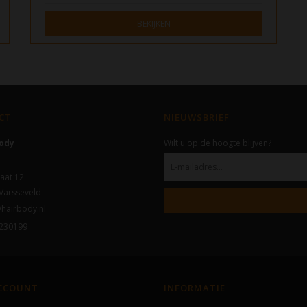
BEKIJKEN
CT
NIEUWSBRIEF
Body
Wilt u op de hoogte blijven?
aat 12
Varsseveld
hairbody.nl
230199
ACCOUNT
INFORMATIE