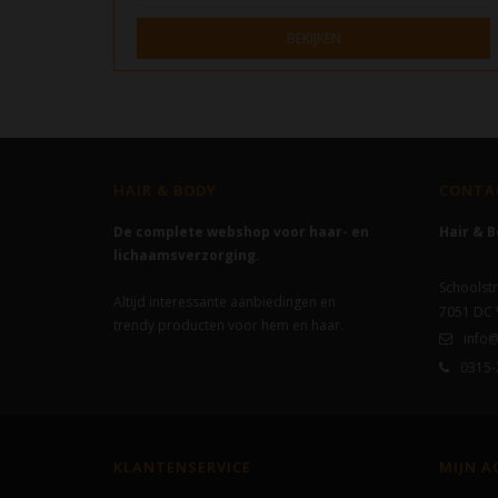
BEKIJKEN
HAIR & BODY
CONTA
De complete webshop voor haar- en
Hair & 
lichaamsverzorging.
Schoolstr
Altijd interessante aanbiedingen en
7051 DC
trendy producten voor hem en haar.
info@
0315-
KLANTENSERVICE
MIJN 