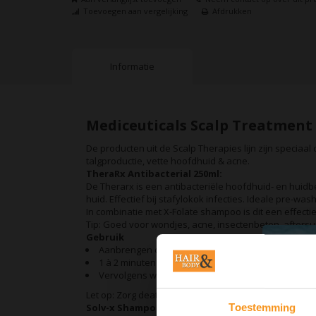
Toevoegen aan vergelijking
Afdrukken
Informatie
Mediceuticals Scalp Treatment 
De producten uit de Scalp Therapies lijn zijn speciaa
talgproductie, vette hoofdhuid & acne.
TheraRx Antibacterial 250ml:
De Therarx is een antibacteriële hoofdhuid- en huidbe
huid. Effectief bij stafylokok infecties. Ideale pre-
In combinatie met X-Folate shampoo is dit een effecti
Tip: Goed voor wondjes, acne, insectenbeten, aftersun
Gebruik
Aanbrengen op een droge hoofdhuid.
1 à 2 minuten inwerken.
Vervolgens wassen met de bestemde Mediceutica
Let op: Zorg deat je de TheraRx goed sluit na gebruik (h
Solv-x Shampoo 250ml:
Toestemming