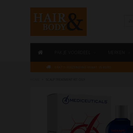
PAK JE VOORDEEL
MERKEN
GRATIS VERZENDING VANAF 35 EURO
HOME
SCALP TREATMENT KIT OILY