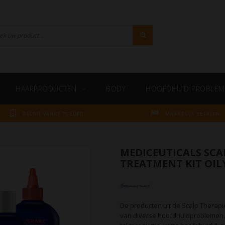
HAARPRODUCTEN
BODY
HOOFDHUID PROBLEM
BELGIE VANAF 75 EURO
MAKKELIJK BETALEN
MEDICEUTICALS SCA
TREATMENT KIT OIL
De producten uit de Scalp Therapie
van diverse hoofdhuidproblemen. D