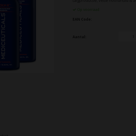
talgproductie, vette hoofdhuid & a
Op voorraad
EAN Code:
Aantal:
oduct