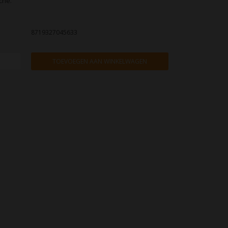
cne.
8719327045633
TOEVOEGEN AAN WINKELWAGEN