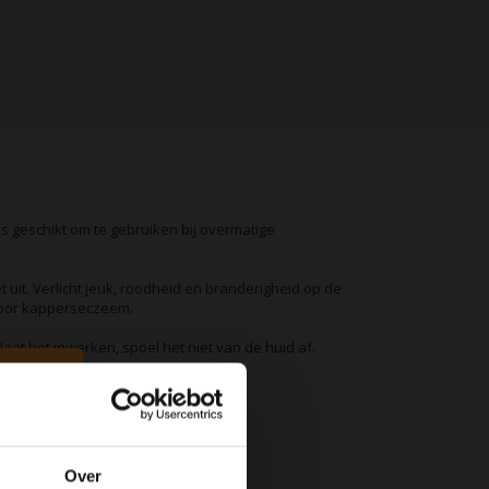
is geschikt om te gebruiken bij overmatige
 uit. Verlicht jeuk, roodheid en branderigheid op de
 voor kapperseczeem.
aat het inwerken, spoel het niet van de huid af.
Over