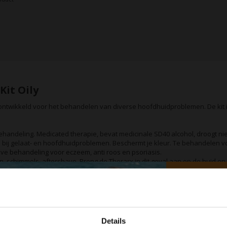
Kit Oily
l ontwikkeld voor het behandelen van diverse hoofdhuidproblemen. De kit 
handeling. Medicated therapie, bevat medicinale SD40 alcohol, droogt niet
wash bij gelaat- en hoofdhuidproblemen. Beschermt je kleur. Te behandelen
eve behandeling voor eczeem, anti roos en psoriasis.
, schimmels, aftershave. Breng de Therarx in dit geval aan op de huid en l
ls shampoo.
et is een alcohol, dus het vervliegt als je de fles open laat staan!).
Details