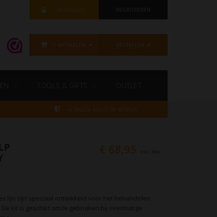
INLOGGEN
REGISTREREN
0 ARTIKELEN
BESTELLEN
EN
TOOLS & GIFTS
OUTLET
14 DAGEN RECHT OP RETOUR
LP
€ 68,95
Incl. btw
Y
s lijn zijn speciaal ontwikkeld voor het behandelen
e kit is geschikt om te gebruiken bij overmatige