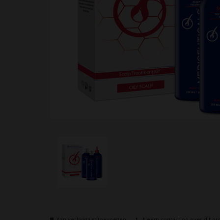
Aan verlanglijst toevoegen
Neem contact op over dit pr