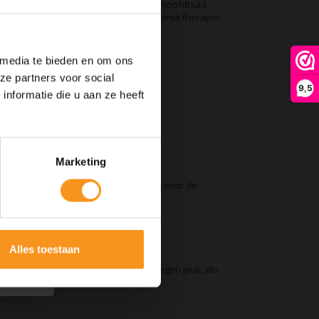
hikt voor een jeukende geïrriteerde hoofdhuid.
otectie, veilig voor gekleurd haar, Aroma therapie.
 media te bieden en om ons
ze partners voor social
9,5
nformatie die u aan ze heeft
aardharen. Ervaar het zelf!
Marketing
 voor gekleurd haar. Optimale werking voor de
onrustige hoofdhuid.
Alles toestaan
 een droge, strakke onrustige huid tegen jeuk, als