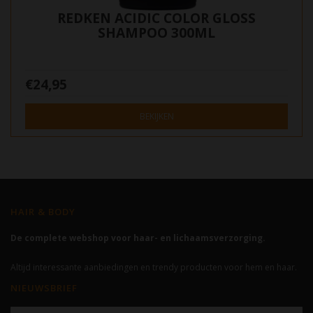
REDKEN ACIDIC COLOR GLOSS
SHAMPOO 300ML
€24,95
BEKIJKEN
HAIR & BODY
De complete webshop voor haar- en lichaamsverzorging.
Altijd interessante aanbiedingen en trendy producten voor hem en haar.
NIEUWSBRIEF